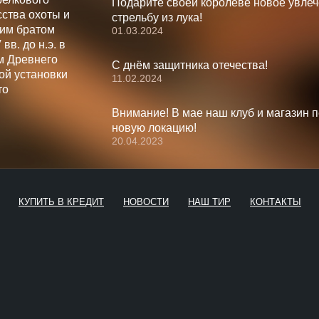
Подарите своей королеве новое увлеч
ства охоты и
стрельбу из лука!
шим братом
01.03.2024
вв. до н.э. в
м Древнего
С днём защитника отечества!
ой установки
11.02.2024
то
Внимание! В мае наш клуб и магазин 
новую локацию!
20.04.2023
КУПИТЬ В КРЕДИТ
НОВОСТИ
НАШ ТИР
КОНТАКТЫ