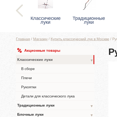
Классические
Традиционные
луки
луки
Главная
/
Магазин
/
Купить классический лук в Москве
/
Ру
Р
Акционные товары
Классические луки
▼
В сборе
Плечи
Рукоятки
Детали для классического лука
Традиционные луки
▼
Блочные луки
▼