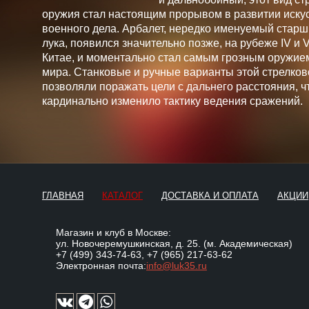
оружия стал настоящим прорывом в развитии искус
военного дела. Арбалет, нередко именуемый стар
лука, появился значительно позже, на рубеже IV и V 
Китае, и моментально стал самым грозным оружие
мира. Станковые и ручные варианты этой стрелков
позволяли поражать цели с дальнего расстояния, ч
кардинально изменило тактику ведения сражений.
ГЛАВНАЯ
КАТАЛОГ
ДОСТАВКА И ОПЛАТА
АКЦИИ
Магазин и клуб в Москве:
ул. Новочеремушкинская, д. 25. (м. Академическая)
+7 (499) 343-74-63
,
+7 (965) 217-63-62
Электронная почта:
info@luk35.ru