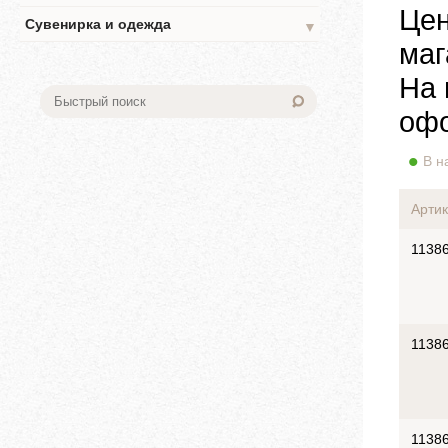
Цен
Сувенирка и одежда
▼
маг
На 
офо
В н
Артик
1138
1138
1138