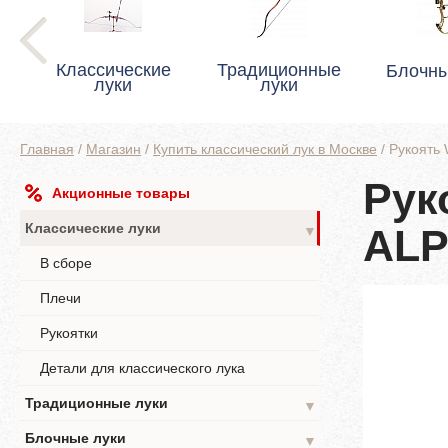
Классические
Традиционные
Блочны
луки
луки
Главная
/
Магазин
/
Купить классический лук в Москве
/
Рукоять
Рук
Акционные товары
Классические луки
ALP
▼
В сборе
Плечи
Рукоятки
Детали для классического лука
Традиционные луки
▼
Блочные луки
▼