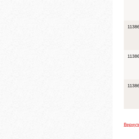
1138
1138
1138
Вернут