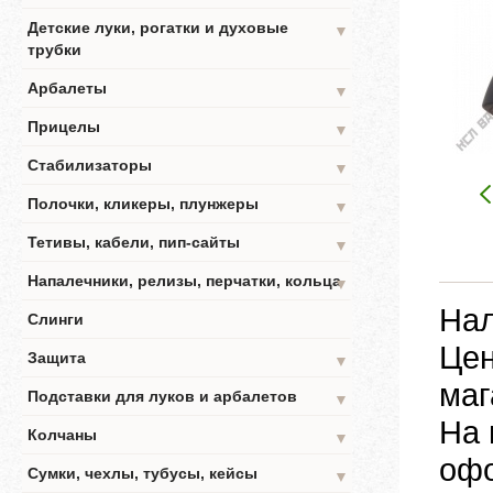
Детские луки, рогатки и духовые
▼
трубки
Арбалеты
▼
Прицелы
▼
Стабилизаторы
▼
Полочки, кликеры, плунжеры
▼
Тетивы, кабели, пип-сайты
▼
Напалечники, релизы, перчатки, кольца
▼
Нал
Слинги
Цен
Защита
▼
маг
Подставки для луков и арбалетов
▼
На 
Колчаны
▼
офо
Сумки, чехлы, тубусы, кейсы
▼