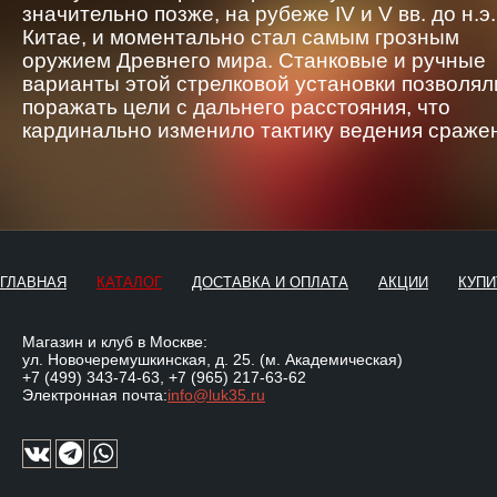
значительно позже, на рубеже IV и V вв. до н.э.
Китае, и моментально стал самым грозным
оружием Древнего мира. Станковые и ручные
варианты этой стрелковой установки позволял
поражать цели с дальнего расстояния, что
кардинально изменило тактику ведения сраже
ГЛАВНАЯ
КАТАЛОГ
ДОСТАВКА И ОПЛАТА
АКЦИИ
КУПИ
Магазин и клуб в Москве:
ул. Новочеремушкинская, д. 25. (м. Академическая)
+7 (499) 343-74-63
,
+7 (965) 217-63-62
Электронная почта:
info@luk35.ru