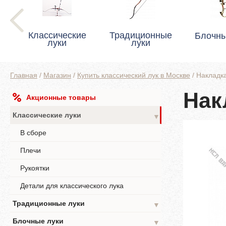
Классические
Традиционные
Блочны
луки
луки
Главная
/
Магазин
/
Купить классический лук в Москве
/
Накладк
Нак
Акционные товары
Классические луки
▼
В сборе
Плечи
Рукоятки
Детали для классического лука
Традиционные луки
▼
Блочные луки
▼