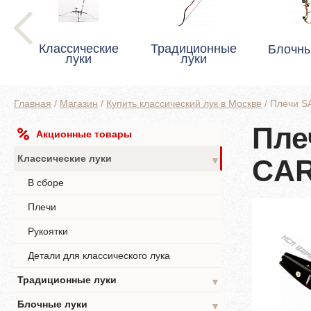
Классические
Традиционные
Блочны
луки
луки
Главная
/
Магазин
/
Купить классический лук в Москве
/
Плечи S
Пле
Акционные товары
Классические луки
CA
▼
В сборе
Плечи
Рукоятки
Детали для классического лука
Традиционные луки
▼
Блочные луки
▼