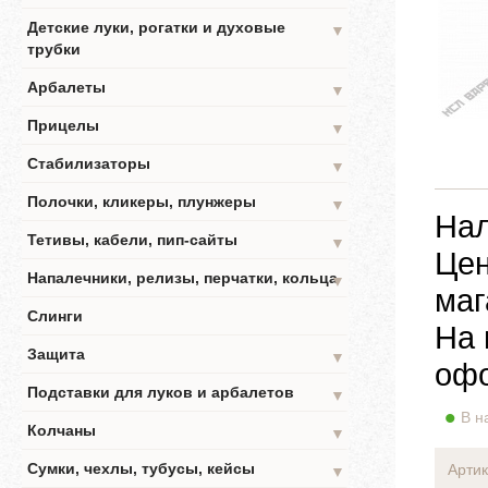
Детские луки, рогатки и духовые
▼
трубки
Арбалеты
▼
Прицелы
▼
Стабилизаторы
▼
Полочки, кликеры, плунжеры
▼
Нал
Тетивы, кабели, пип-сайты
▼
Цен
Напалечники, релизы, перчатки, кольца
▼
маг
Слинги
На 
Защита
▼
офо
Подставки для луков и арбалетов
▼
В н
Колчаны
▼
Сумки, чехлы, тубусы, кейсы
Артик
▼