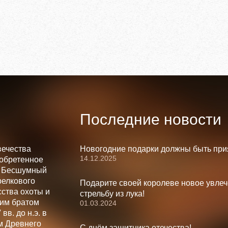
Последние новости
вечества
Новогодние подарки должны быть при
14.12.2025
зобретенное
. Бесшумный
релкового
Подарите своей королеве новое увлеч
ства охоты и
стрельбу из лука!
шим братом
01.03.2024
вв. до н.э. в
м Древнего
С днём защитника отечества!