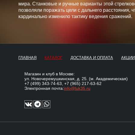
мира. Станковые и ручные варианты этой стрелков
позволяли поражать цели с дальнего расстояния, ч
кардинально изменило тактику ведения сражений.
ГЛАВНАЯ
КАТАЛОГ
ДОСТАВКА И ОПЛАТА
АКЦИИ
Магазин и клуб в Москве:
ул. Новочеремушкинская, д. 25. (м. Академическая)
+7 (499) 343-74-63
,
+7 (965) 217-63-62
Электронная почта:
info@luk35.ru