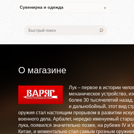
Сувенирка и одежда
▼
О магазине
Лук – первое в истории чело
механическое устройство, и
более 30 тысячелетий назад
и дальнобойный, этот вид ст
оружия стал настоящим прорывом в развитии искус
военного дела. Арбалет, нередко именуемый стар
лука, появился значительно позже, на рубеже IV и V 
Китае, и моментально стал самым грозным оружие