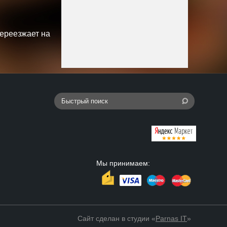
переезжает на
Мы принимаем:
Сайт сделан в студии «
Parnas IT
»