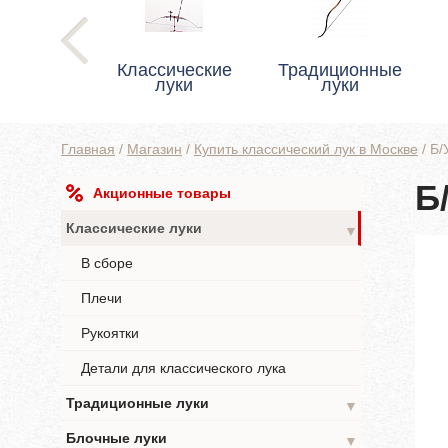
Классические
Традиционные
луки
луки
Главная
/
Магазин
/
Купить классический лук в Москве
/
Б/
Б
Акционные товары
Классические луки
▼
В сборе
Плечи
Рукоятки
Детали для классического лука
Традиционные луки
▼
Блочные луки
▼