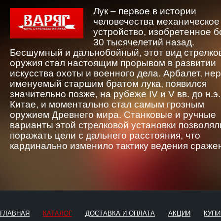
Лук – первое в истории
человечества механическое
устройство, изобретенное 
30 тысячелетий назад.
Бесшумный и дальнобойный, этот вид стрелко
оружия стал настоящим прорывом в развитии
искусства охоты и военного дела. Арбалет, не
именуемый старшим братом лука, появился
значительно позже, на рубеже IV и V вв. до н.э.
Китае, и моментально стал самым грозным
оружием Древнего мира. Станковые и ручные
варианты этой стрелковой установки позволял
поражать цели с дальнего расстояния, что
кардинально изменило тактику ведения сраже
ГЛАВНАЯ
КАТАЛОГ
ДОСТАВКА И ОПЛАТА
АКЦИИ
КУПИ