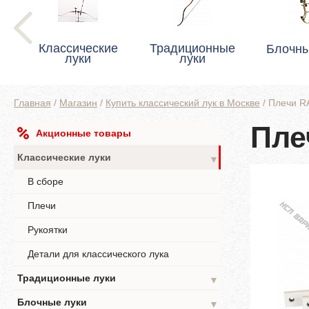
Классические
Традиционные
Блочны
луки
луки
Главная
/
Магазин
/
Купить классический лук в Москве
/
Плечи R
Пле
Акционные товары
Классические луки
▼
В сборе
Плечи
Рукоятки
Детали для классического лука
Традиционные луки
▼
Блочные луки
▼