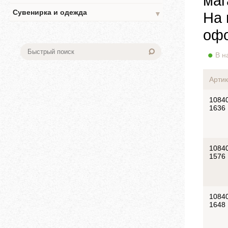
маг
Сувенирка и одежда
На 
▼
офо
В н
Артик
1084
1636
1084
1576
1084
1648