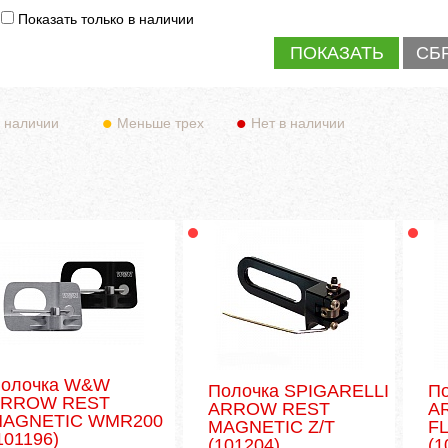
Показать только в наличии
 наличии
Меньше трех
Нет в наличии
олочка W&W
Полочка SPIGARELLI
П
ARROW REST
ARROW REST
A
AGNETIC WMR200
MAGNETIC Z/T
FL
101196)
(101204)
(1