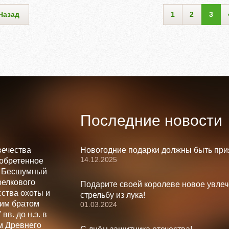
Назад
1
2
3
Последние новости
вечества
Новогодние подарки должны быть при
14.12.2025
зобретенное
. Бесшумный
релкового
Подарите своей королеве новое увлеч
ства охоты и
стрельбу из лука!
шим братом
01.03.2024
вв. до н.э. в
м Древнего