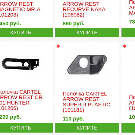
П
ARROW REST
ARROW REST
A
AGNETIC MR-A
RECURVE NAKA
M
101203)
(106982)
7
450
руб.
890
руб.
КУПИТЬ
КУПИТЬ
олочка CARTEL
Полочка CARTEL
RROW REST CR-
П
ARROW REST
01 HUNTER
A
SUPER-II PLASTIC
101206)
(1
(101181)
200
руб.
1
110
руб.
КУПИТЬ
КУПИТЬ