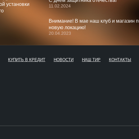
С днём защитника отечества!
ой установки
11.02.2024
то
Внимание! В мае наш клуб и магазин 
новую локацию!
20.04.2023
КУПИТЬ В КРЕДИТ
НОВОСТИ
НАШ ТИР
КОНТАКТЫ