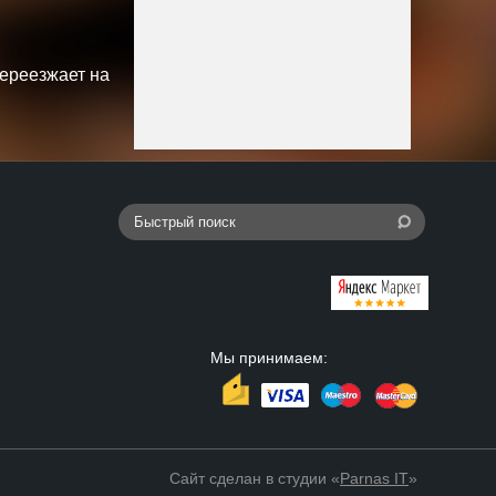
переезжает на
Мы принимаем:
Сайт сделан в студии «
Parnas IT
»