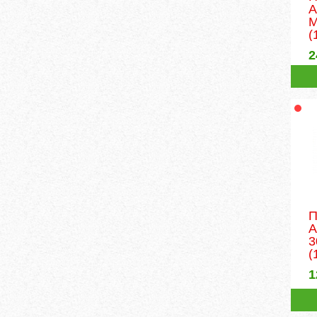
M
(
2
П
A
3
(
1