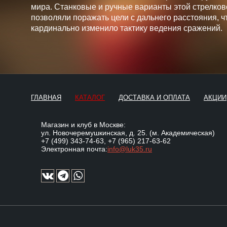
мира. Станковые и ручные варианты этой стрелков
позволяли поражать цели с дальнего расстояния, ч
кардинально изменило тактику ведения сражений.
ГЛАВНАЯ
КАТАЛОГ
ДОСТАВКА И ОПЛАТА
АКЦИИ
Магазин и клуб в Москве:
ул. Новочеремушкинская, д. 25. (м. Академическая)
+7 (499) 343-74-63
,
+7 (965) 217-63-62
Электронная почта:
info@luk35.ru