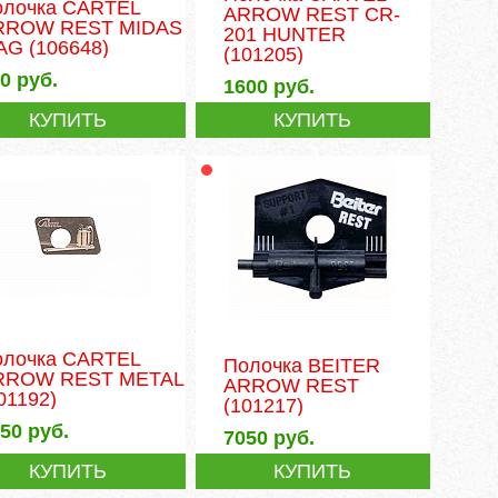
олочка CARTEL
ARROW REST CR-
RROW REST MIDAS
201 HUNTER
AG
(106648)
(101205)
80
руб.
1600
руб.
КУПИТЬ
КУПИТЬ
олочка CARTEL
Полочка BEITER
RROW REST METAL
ARROW REST
01192)
(101217)
050
руб.
7050
руб.
КУПИТЬ
КУПИТЬ