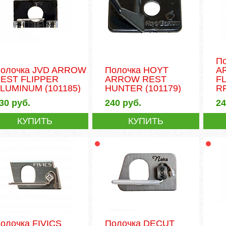
П
олочка JVD ARROW
Полочка HOYT
A
EST FLIPPER
ARROW REST
F
ALUMINUM
(101185)
HUNTER
(101179)
RR
30
руб.
240
руб.
2
КУПИТЬ
КУПИТЬ
олочка FIVICS
Полочка DECUT