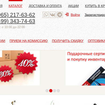
АЯ
КАТАЛОГ
ДОСТАВКА И ОПЛАТА
АКЦИИ
КУПИТЬ В К
965) 217-63-62
Войти
Зарегистрир
499) 343-74-63
 с 10:00 до 22:00
ТИИ
ПРИЕМ НА КОМИССИЮ
ПОЛУЧИТЬ СКИДКУ
ОПТОВИК
•
•
•
•