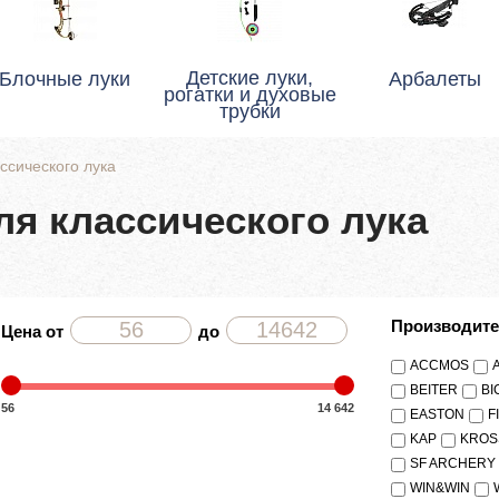
Детские луки,
Блочные луки
Арбалеты
рогатки и духовые
трубки
ссического лука
ля классического лука
Производит
Цена от
до
ACCMOS
BEITER
BI
56
14 642
EASTON
F
KAP
KROS
SF ARCHERY
WIN&WIN