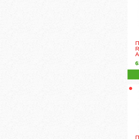
П
R
6
П