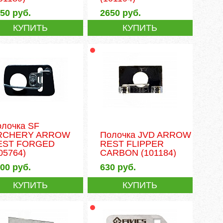
650
руб.
2650
руб.
КУПИТЬ
КУПИТЬ
олочка SF
RCHERY ARROW
Полочка JVD ARROW
EST FORGED
REST FLIPPER
05764)
CARBON
(101184)
500
руб.
630
руб.
КУПИТЬ
КУПИТЬ