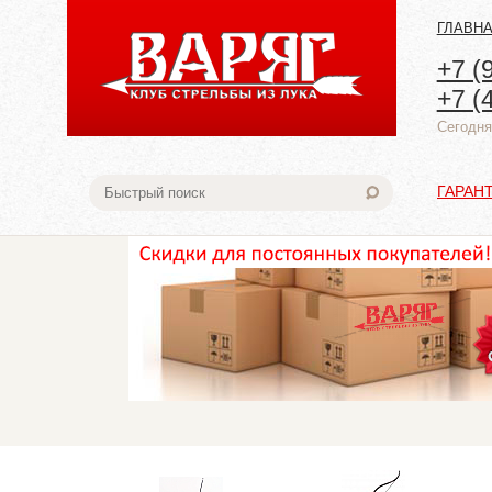
ГЛАВН
+7 (
+7 (
Cегодня:
ГАРАН