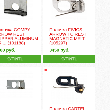
олочка GOMPY
Полочка FIVICS
RROW REST
ARROW TC REST
LIPPER ALUMINUM
MAGNETIC MR-T
 ...
(101188)
(105297)
400
руб.
3450
руб.
КУПИТЬ
КУПИТЬ
Полочка CARTEL