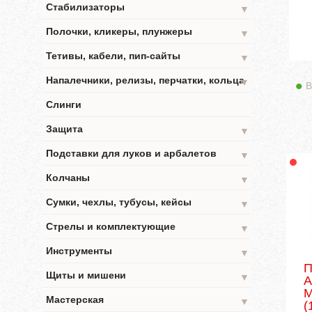
Стабилизаторы
▼
Полочки, кликеры, плунжеры
▼
Тетивы, кабели, пип-сайты
▼
Напалечники, релизы, перчатки, кольца
▼
В
Слинги
Защита
▼
Подставки для луков и арбалетов
▼
Колчаны
▼
Сумки, чехлы, тубусы, кейсы
▼
Стрелы и комплектующие
▼
Инструменты
▼
П
Щиты и мишени
▼
M
Мастерская
▼
(