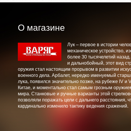
О магазине
Лук – первое в истории чело
механическое устройство, и
более 30 тысячелетий назад
и дальнобойный, этот вид ст
оружия стал настоящим прорывом в развитии искус
военного дела. Арбалет, нередко именуемый стар
лука, появился значительно позже, на рубеже IV и V 
Китае, и моментально стал самым грозным оружие
мира. Станковые и ручные варианты этой стрелков
позволяли поражать цели с дальнего расстояния, ч
кардинально изменило тактику ведения сражений.