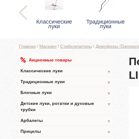
Классические
Традиционные
луки
луки
Главная
/
Магазин
/
Стабилизаторы
/
Демпферы (Dampers
П
Акционные товары
Классические луки
L
▼
Традиционные луки
▼
Блочные луки
▼
Детские луки, рогатки и духовые
▼
трубки
Арбалеты
▼
Прицелы
▼