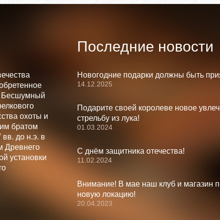
Последние новости
вечества
Новогодние подарки должны быть при
14.12.2025
зобретенное
. Бесшумный
релкового
Подарите своей королеве новое увлеч
ства охоты и
стрельбу из лука!
шим братом
01.03.2024
вв. до н.э. в
м Древнего
С днём защитника отечества!
ой установки
11.02.2024
то
Внимание! В мае наш клуб и магазин 
новую локацию!
20.04.2023