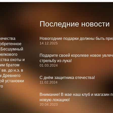
Последние новости
вечества
Новогодние подарки должны быть при
14.12.2025
зобретенное
. Бесшумный
релкового
Подарите своей королеве новое увлеч
ства охоты и
стрельбу из лука!
шим братом
01.03.2024
вв. до н.э. в
м Древнего
С днём защитника отечества!
ой установки
11.02.2024
то
Внимание! В мае наш клуб и магазин 
новую локацию!
20.04.2023