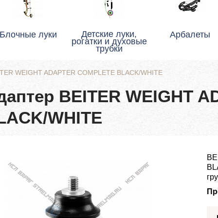
Детские луки,
Блочные луки
Арбалеты
рогатки и духовые
трубки
EITER WEIGHT ADAPTER COMPLETE BLACK/WHITE
даптер BEITER WEIGHT 
LACK/WHITE
BE
BL
гр
Пр