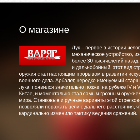
О магазине
Лук – первое в истории чело
механическое устройство, и
более 30 тысячелетий назад
и дальнобойный, этот вид ст
оружия стал настоящим прорывом в развитии искус
военного дела. Арбалет, нередко именуемый стар
лука, появился значительно позже, на рубеже IV и V 
Китае, и моментально стал самым грозным оружие
мира. Станковые и ручные варианты этой стрелков
позволяли поражать цели с дальнего расстояния, ч
кардинально изменило тактику ведения сражений.