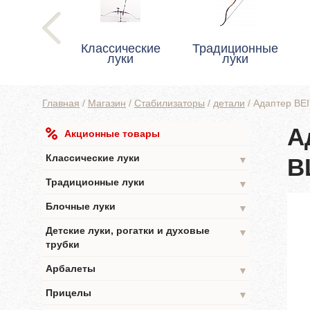
Классические
Традиционные
луки
луки
Главная
/
Магазин
/
Стабилизаторы
/
детали
/
Адаптер B
А
Акционные товары
Классические луки
B
▼
Традиционные луки
▼
Блочные луки
▼
Детские луки, рогатки и духовые
▼
трубки
Арбалеты
▼
Прицелы
▼