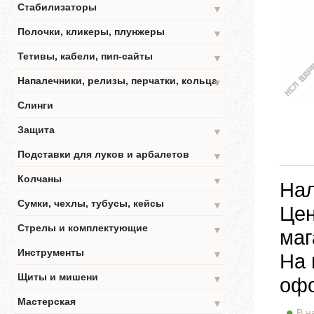
Стабилизаторы
▼
Полочки, кликеры, плунжеры
▼
Тетивы, кабели, пип-сайты
▼
Напалечники, релизы, перчатки, кольца
▼
Слинги
Защита
▼
Подставки для луков и арбалетов
▼
Колчаны
▼
Нал
Сумки, чехлы, тубусы, кейсы
▼
Цен
Стрелы и комплектующие
▼
маг
Инструменты
▼
На 
Щиты и мишени
▼
офо
Мастерская
▼
В н