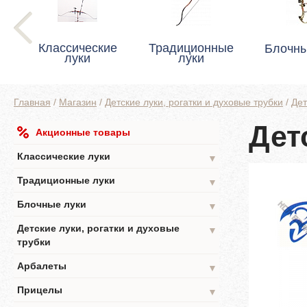
Классические
Традиционные
Блочны
луки
луки
Главная
/
Магазин
/
Детские луки, рогатки и духовые трубки
/
Дет
Дет
Акционные товары
Классические луки
▼
Традиционные луки
▼
Блочные луки
▼
Детские луки, рогатки и духовые
▼
трубки
Арбалеты
▼
Прицелы
▼