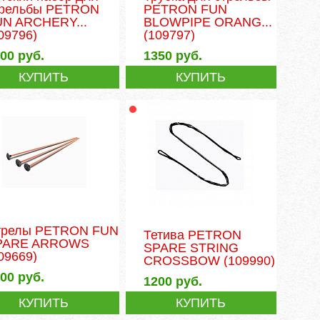
трельбы PETRON
PETRON FUN
UN ARCHERY...
BLOWPIPE ORANG...
09796)
(109797)
500
руб.
1350
руб.
КУПИТЬ
КУПИТЬ
трелы PETRON FUN
Тетива PETRON
PARE ARROWS
SPARE STRING
09669)
CROSSBOW
(109990)
200
руб.
1200
руб.
КУПИТЬ
КУПИТЬ