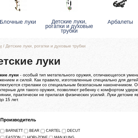
Детские луки,
Блочные луки
Арбалеты
рогатки и духовые
трубки
и
/
Детские луки, рогатки и духовые трубки
етские луки
кие луки
- особый тип метательного оружия, отличающегося умен
жением и силой. Как правило, изготовленные специально для дете
лектуются стрелами со специальным безопасным наконечником. Ос
ктерные для такого оружия, позволяют ребенку с комфортом удержи
оянии, практически не прилагая физических усилий. Луки детские
до 15 лет.
Производитель
BARNETT
BEAR
CARTEL
DECUT
EASTON
HORI-ZONE
MAN KUNG