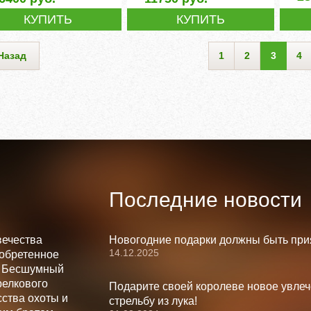
КУПИТЬ
КУПИТЬ
Назад
1
2
3
4
Последние новости
вечества
Новогодние подарки должны быть при
14.12.2025
зобретенное
. Бесшумный
релкового
Подарите своей королеве новое увлеч
ства охоты и
стрельбу из лука!