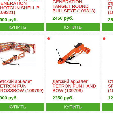
GENERATION
ENERATION
с
TARGET ROUND
HOTGUN SHELL B...
F
BULLSEYE
(109313)
109321)
(1
2450
руб.
900
руб.
2
КУПИТЬ
КУПИТЬ
етский арбалет
Детский арбалет
С
ETRON FUN
PETRON FUN HAND
S
CROSSBOW
(109799)
BOW
(109798)
(1
900
руб.
2350
руб.
1
КУПИТЬ
КУПИТЬ