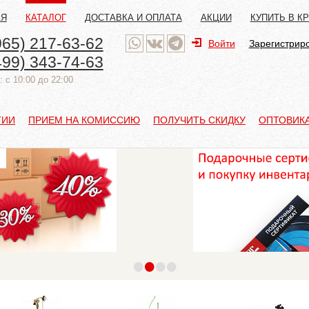
АЯ
КАТАЛОГ
ДОСТАВКА И ОПЛАТА
АКЦИИ
КУПИТЬ В К
965) 217-63-62
Войти
Зарегистрир
499) 343-74-63
 с 10:00 до 22:00
ТИИ
ПРИЕМ НА КОМИССИЮ
ПОЛУЧИТЬ СКИДКУ
ОПТОВИК
•
•
•
•