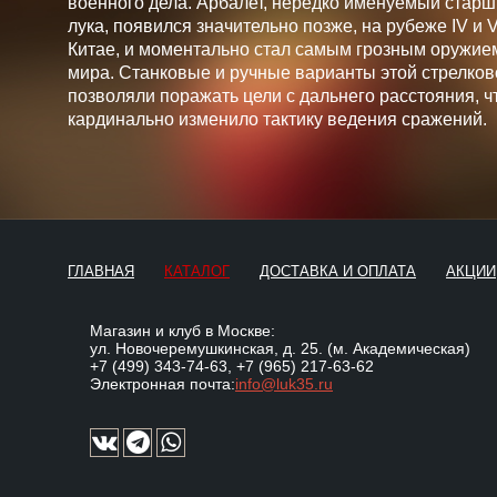
военного дела. Арбалет, нередко именуемый стар
лука, появился значительно позже, на рубеже IV и V 
Китае, и моментально стал самым грозным оружие
мира. Станковые и ручные варианты этой стрелков
позволяли поражать цели с дальнего расстояния, ч
кардинально изменило тактику ведения сражений.
ГЛАВНАЯ
КАТАЛОГ
ДОСТАВКА И ОПЛАТА
АКЦИИ
Магазин и клуб в Москве:
ул. Новочеремушкинская, д. 25. (м. Академическая)
+7 (499) 343-74-63
,
+7 (965) 217-63-62
Электронная почта:
info@luk35.ru