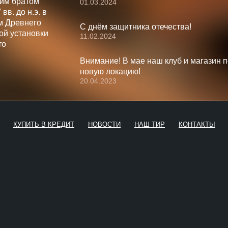
шим братом
01.03.2024
вв. до н.э. в
м Древнего
С днём защитника отечества!
ой установки
11.02.2024
то
Внимание! В мае наш клуб и магазин 
новую локацию!
20.04.2023
КУПИТЬ В КРЕДИТ
НОВОСТИ
НАШ ТИР
КОНТАКТЫ