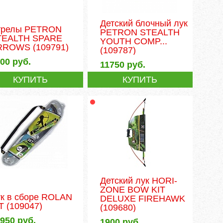
Детский блочный лук
трелы PETRON
PETRON STEALTH
TEALTH SPARE
YOUTH COMP...
RROWS
(109791)
(109787)
200
руб.
11750
руб.
КУПИТЬ
КУПИТЬ
Детский лук HORI-
ZONE BOW KIT
к в сборе ROLAN
DELUXE FIREHAWK
T
(109047)
(109680)
8950
руб.
1900
руб.