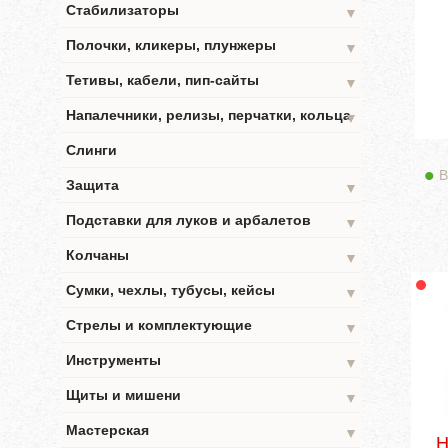
Стабилизаторы
▼
Полочки, кликеры, плунжеры
▼
Тетивы, кабели, пип-сайты
▼
Напалечники, релизы, перчатки, кольца
▼
Слинги
В
Защита
▼
Подставки для луков и арбалетов
▼
Колчаны
▼
Сумки, чехлы, тубусы, кейсы
▼
Стрелы и комплектующие
▼
Инструменты
▼
Щиты и мишени
▼
Мастерская
▼
Н