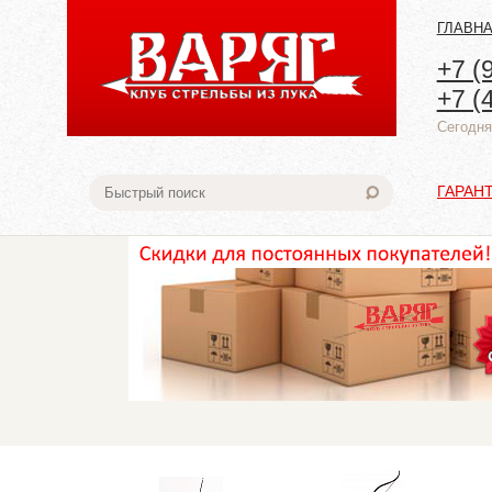
ГЛАВН
+7 (
+7 (
Cегодня:
ГАРАН