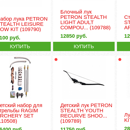
Блочный лук
PETRON STEALTH
С
абор лука PETRON
LIGHT ADULT
S
TEALTH LEISURE
COMPOU...
(109788)
A
OW KIT
(109790)
12850
руб.
1
100
руб.
КУПИТЬ
КУПИТЬ
етский набор для
Детский лук PETRON
трельбы RAGIM
STEALTH YOUTH
Лу
RCHERY SET
RECURVE SHOO...
KI
110508)
(109789)
2
6400
руб.
11750
руб.