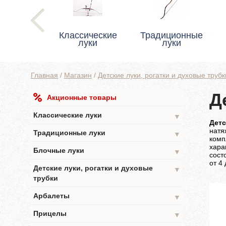
Классические
Традиционные
луки
луки
Главная
/
Магазин
/
Детские луки, рогатки и духовые трубк
Д
Акционные товары
Классические луки
▼
Детс
натя
Традиционные луки
▼
комп
хара
Блочные луки
▼
сост
от 4 
Детские луки, рогатки и духовые
▼
трубки
Арбалеты
▼
Прицелы
▼