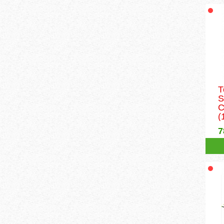
Т
S
C
(
7