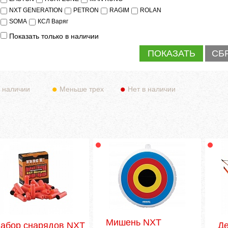
NXT GENERATION
PETRON
RAGIM
ROLAN
SOMA
КСЛ Варяг
Показать только в наличии
 наличии
Меньше трех
Нет в наличии
Мишень NXT
абор снарядов NXT
Де