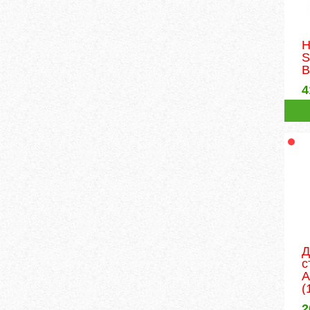
Н
S
B
4
Д
с
A
(
2