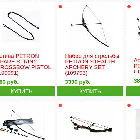
етива PETRON
Набор для стрельбы
Ар
PARE STRING
PETRON STEALTH
P
ROSSBOW PISTOL
ARCHERY SET
C
109991)
(109793)
3
80
руб.
3300
руб.
КУПИТЬ
КУПИТЬ