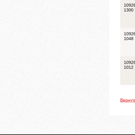
1092
1300
1092
1048
1092
1012
Вернут