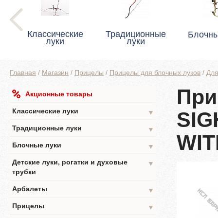
Классические
Традиционные
Блочны
луки
луки
Главная
/
Магазин
/
Прицелы
/
Прицелы для блочных луков
/
Для
При
Акционные товары
SYSTEM
Классические луки
SIG
▼
Традиционные луки
▼
WIT
Блочные луки
▼
Детские луки, рогатки и духовые
▼
трубки
Арбалеты
▼
Прицелы
▼