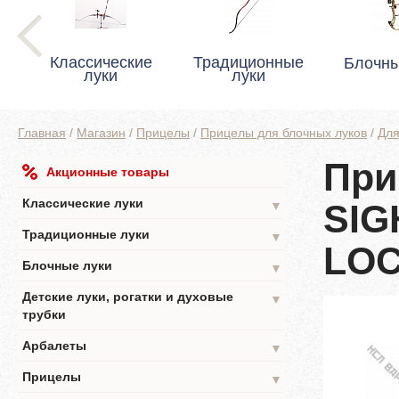
Классические
Традиционные
Блочны
луки
луки
Главная
/
Магазин
/
Прицелы
/
Прицелы для блочных луков
/
Для
При
Акционные товары
WITHOUT DAMPER
Классические луки
SIG
▼
Традиционные луки
▼
LOC
Блочные луки
▼
Детские луки, рогатки и духовые
▼
трубки
Арбалеты
▼
Прицелы
▼