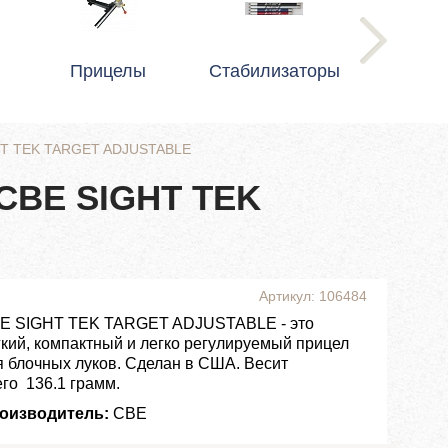
Прицелы
Стабилизаторы
GHT TEK TARGET ADJUSTABLE
 CBE SIGHT TEK
Артикул: 106484
E SIGHT TEK TARGET ADJUSTABLE - это
гкий, компактный и легко регулируемый прицел
я блочных луков. Сделан в США. Весит
его 136.1 грамм.
оизводитель:
CBE