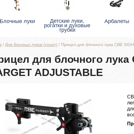
Детские луки,
Блочные луки
Арбалеты
рогатки и духовые
трубки
в
/
Для блочных луков (спорт)
/
Прицел для блочного лука CBE SI
рицел для блочного лука
ARGET ADJUSTABLE
CB
ле
дл
вс
Пр