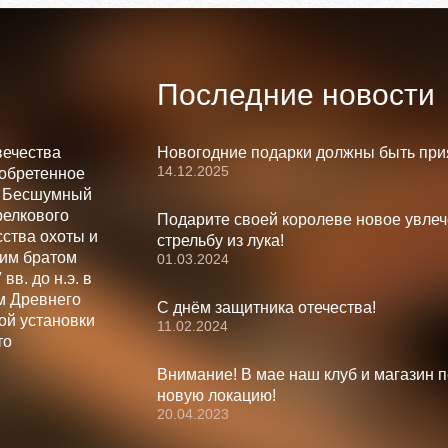
Последние новости
вечества
Новогодние подарки должны быть при
14.12.2025
зобретенное
. Бесшумный
релкового
Подарите своей королеве новое увлеч
ства охоты и
стрельбу из лука!
шим братом
01.03.2024
вв. до н.э. в
м Древнего
С днём защитника отечества!
ой установки
11.02.2024
то
Внимание! В мае наш клуб и магазин 
новую локацию!
20.04.2023