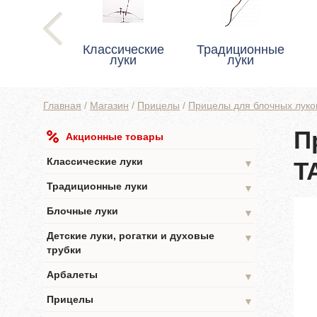
Классические
Традиционные
луки
луки
Главная
/
Магазин
/
Прицелы
/
Прицелы для блочных луко
П
Акционные товары
Классические луки
T
▼
Традиционные луки
▼
Блочные луки
▼
Детские луки, рогатки и духовые
▼
трубки
Арбалеты
▼
Прицелы
▼