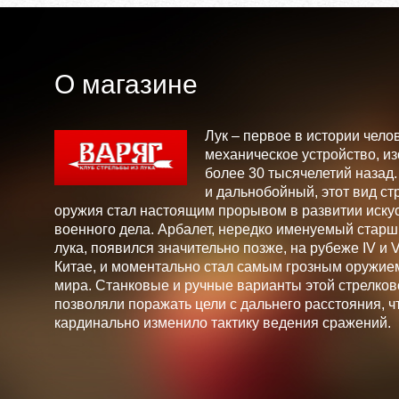
О магазине
Лук – первое в истории чело
механическое устройство, и
более 30 тысячелетий назад
и дальнобойный, этот вид ст
оружия стал настоящим прорывом в развитии искус
военного дела. Арбалет, нередко именуемый стар
лука, появился значительно позже, на рубеже IV и V 
Китае, и моментально стал самым грозным оружие
мира. Станковые и ручные варианты этой стрелков
позволяли поражать цели с дальнего расстояния, ч
кардинально изменило тактику ведения сражений.