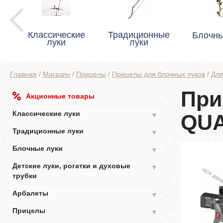
Классические
Традиционные
Блочны
луки
луки
Главная
/
Магазин
/
Прицелы
/
Прицелы для блочных луков
/
Для
При
Акционные товары
Классические луки
QUA
▼
Традиционные луки
▼
Блочные луки
▼
Детские луки, рогатки и духовые
▼
трубки
Арбалеты
▼
Прицелы
▼