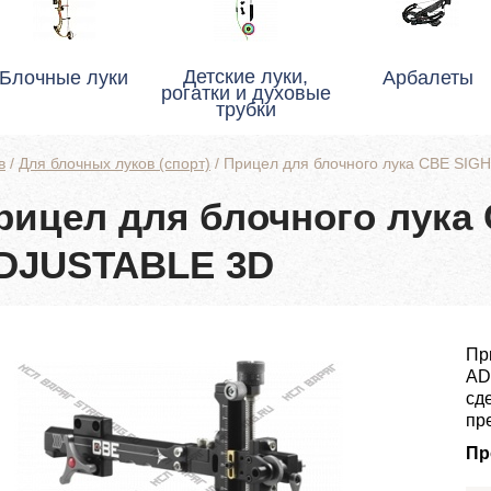
Детские луки,
Блочные луки
Арбалеты
рогатки и духовые
трубки
в
/
Для блочных луков (спорт)
/
Прицел для блочного лука CBE SIG
рицел для блочного лука
DJUSTABLE 3D
Пр
AD
сд
пр
Пр