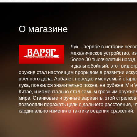
О магазине
Лук – первое в истории чело
механическое устройство, и
более 30 тысячелетий назад
и дальнобойный, этот вид ст
оружия стал настоящим прорывом в развитии искус
военного дела. Арбалет, нередко именуемый стар
лука, появился значительно позже, на рубеже IV и V 
Китае, и моментально стал самым грозным оружие
мира. Станковые и ручные варианты этой стрелков
позволяли поражать цели с дальнего расстояния, ч
кардинально изменило тактику ведения сражений.