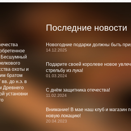
Последние новости
вечества
Новогодние подарки должны быть при
14.12.2025
зобретенное
. Бесшумный
релкового
Подарите своей королеве новое увлеч
ства охоты и
стрельбу из лука!
шим братом
01.03.2024
вв. до н.э. в
м Древнего
С днём защитника отечества!
ой установки
11.02.2024
то
Внимание! В мае наш клуб и магазин 
новую локацию!
20.04.2023