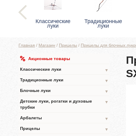
Классические
Традиционные
луки
луки
Главная
/
Магазин
/
Прицелы
/
Прицелы для блочных луко
П
Акционные товары
Классические луки
S
▼
Традиционные луки
▼
Блочные луки
▼
Детские луки, рогатки и духовые
▼
трубки
Арбалеты
▼
Прицелы
▼