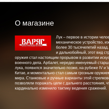
О магазине
Лук – первое в истории чело
механическое устройство, и
более 30 тысячелетий назад
и дальнобойный, этот вид ст
оружия стал настоящим прорывом в развитии искус
военного дела. Арбалет, нередко именуемый стар
лука, появился значительно позже, на рубеже IV и V 
Китае, и моментально стал самым грозным оружие
мира. Станковые и ручные варианты этой стрелков
позволяли поражать цели с дальнего расстояния, ч
кардинально изменило тактику ведения сражений.