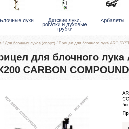
Детские луки,
Блочные луки
Арбалеты
рогатки и духовые
трубки
в
/
Для блочных луков (спорт)
/
Прицел для блочного лука ARC S
рицел для блочного лука
X200 CARBON COMPOUN
AR
CO
бл
Пр