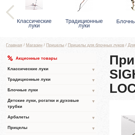
Классические
Традиционные
Блочны
луки
луки
Главная
/
Магазин
/
Прицелы
/
Прицелы для блочных луков
/
Для
При
Акционные товары
WITH DAMPER
Классические луки
SIG
▼
Традиционные луки
▼
LOC
Блочные луки
▼
Детские луки, рогатки и духовые
▼
трубки
Арбалеты
▼
Прицелы
▼