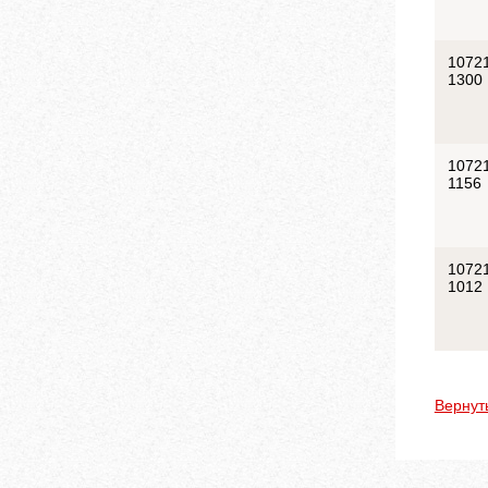
1072
1300
1072
1156
1072
1012
Вернут