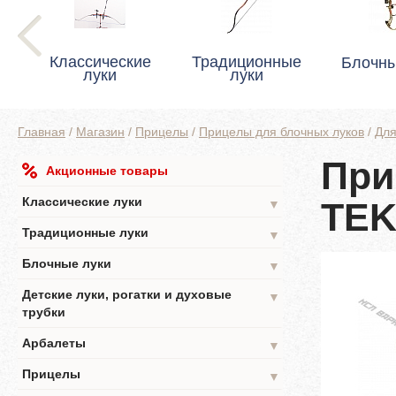
Классические
Традиционные
Блочны
луки
луки
Главная
/
Магазин
/
Прицелы
/
Прицелы для блочных луков
/
Для
При
Акционные товары
Классические луки
TEK
▼
Традиционные луки
▼
Блочные луки
▼
Детские луки, рогатки и духовые
▼
трубки
Арбалеты
▼
Прицелы
▼