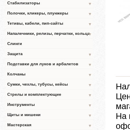
Стабилизаторы
▼
Полочки, кликеры, плунжеры
▼
Тетивы, кабели, пип-сайты
▼
Напалечники, релизы, перчатки, кольца
▼
Слинги
Защита
▼
Подставки для луков и арбалетов
▼
Колчаны
▼
Нал
Сумки, чехлы, тубусы, кейсы
▼
Цен
Стрелы и комплектующие
▼
маг
Инструменты
▼
На 
Щиты и мишени
▼
офо
Мастерская
▼