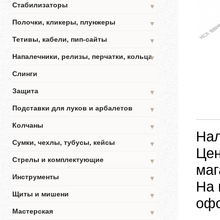
Стабилизаторы
▼
Полочки, кликеры, плунжеры
▼
Тетивы, кабели, пип-сайты
▼
Напалечники, релизы, перчатки, кольца
▼
Слинги
Защита
▼
Подставки для луков и арбалетов
▼
Колчаны
▼
Нал
Сумки, чехлы, тубусы, кейсы
▼
Цен
Стрелы и комплектующие
▼
маг
Инструменты
▼
На 
Щиты и мишени
▼
офо
Мастерская
▼