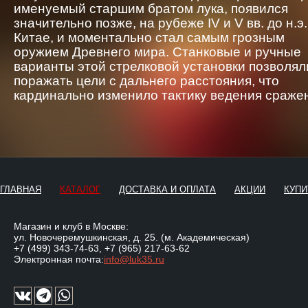
именуемый старшим братом лука, появился
значительно позже, на рубеже IV и V вв. до н.э.
Китае, и моментально стал самым грозным
оружием Древнего мира. Станковые и ручные
варианты этой стрелковой установки позволял
поражать цели с дальнего расстояния, что
кардинально изменило тактику ведения сраже
ГЛАВНАЯ
КАТАЛОГ
ДОСТАВКА И ОПЛАТА
АКЦИИ
КУПИ
Магазин и клуб в Москве:
ул. Новочеремушкинская, д. 25. (м. Академическая)
+7 (499) 343-74-63
,
+7 (965) 217-63-62
Электронная почта:
info@luk35.ru