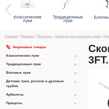
Классические
Традиционные
Блочны
луки
луки
Главная
/
Магазин
/
Прицелы
/
Прицелы для блочных луков
/
Для
Ско
Акционные товары
Классические луки
3FT
▼
Традиционные луки
▼
Блочные луки
▼
Детские луки, рогатки и духовые
▼
трубки
Арбалеты
▼
Прицелы
▼