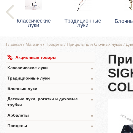
Классические
Традиционные
Блочны
луки
луки
Главная
/
Магазин
/
Прицелы
/
Прицелы для блочных луков
/
Для
При
Акционные товары
COLLECTOR BLACK
Классические луки
SIG
▼
Традиционные луки
▼
CO
Блочные луки
▼
Детские луки, рогатки и духовые
▼
трубки
Арбалеты
▼
Прицелы
▼