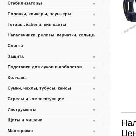
Стабилизаторы
▼
Полочки, кликеры, плунжеры
▼
Тетивы, кабели, пип-сайты
▼
Напалечники, релизы, перчатки, кольца
▼
Слинги
Защита
▼
Подставки для луков и арбалетов
▼
Колчаны
▼
Сумки, чехлы, тубусы, кейсы
▼
Стрелы и комплектующие
▼
Инструменты
▼
Щиты и мишени
Нал
▼
Мастерская
Цен
▼