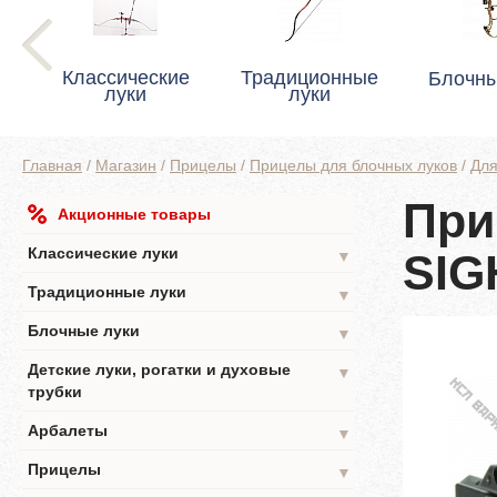
Классические
Традиционные
Блочны
луки
луки
Главная
/
Магазин
/
Прицелы
/
Прицелы для блочных луков
/
Для
При
Акционные товары
Классические луки
SIG
▼
Традиционные луки
▼
Блочные луки
▼
Детские луки, рогатки и духовые
▼
трубки
Арбалеты
▼
Прицелы
▼