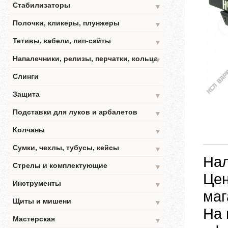
Стабилизаторы
▼
Полочки, кликеры, плунжеры
▼
Тетивы, кабели, пип-сайты
▼
Напалечники, релизы, перчатки, кольца
▼
Слинги
Защита
▼
Подставки для луков и арбалетов
▼
Колчаны
▼
Сумки, чехлы, тубусы, кейсы
▼
Нал
Стрелы и комплектующие
▼
Цен
Инструменты
▼
маг
Щиты и мишени
▼
На 
Мастерская
▼