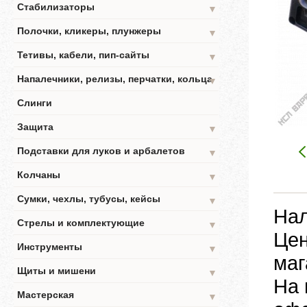
Стабилизаторы
▼
Полочки, кликеры, плунжеры
▼
Тетивы, кабели, пип-сайты
▼
Напалечники, релизы, перчатки, кольца
▼
Слинги
Защита
▼
Подставки для луков и арбалетов
▼
Колчаны
▼
Сумки, чехлы, тубусы, кейсы
▼
Нал
Стрелы и комплектующие
▼
Цен
Инструменты
▼
маг
Щиты и мишени
▼
На 
Мастерская
▼