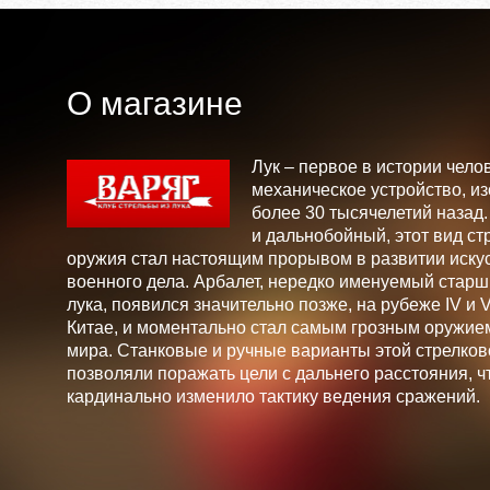
О магазине
Лук – первое в истории чело
механическое устройство, и
более 30 тысячелетий назад
и дальнобойный, этот вид ст
оружия стал настоящим прорывом в развитии искус
военного дела. Арбалет, нередко именуемый стар
лука, появился значительно позже, на рубеже IV и V 
Китае, и моментально стал самым грозным оружие
мира. Станковые и ручные варианты этой стрелков
позволяли поражать цели с дальнего расстояния, ч
кардинально изменило тактику ведения сражений.