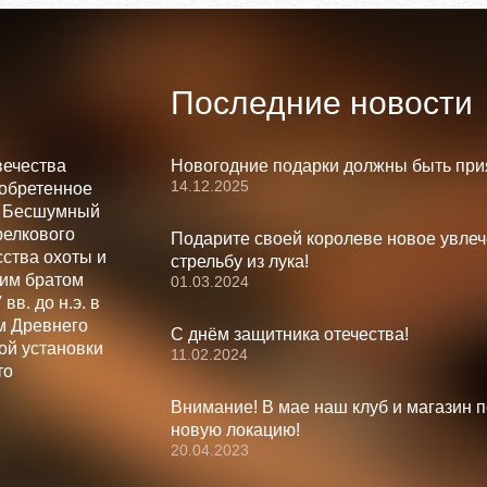
Последние новости
вечества
Новогодние подарки должны быть при
14.12.2025
зобретенное
. Бесшумный
релкового
Подарите своей королеве новое увлеч
ства охоты и
стрельбу из лука!
шим братом
01.03.2024
вв. до н.э. в
м Древнего
С днём защитника отечества!
ой установки
11.02.2024
то
Внимание! В мае наш клуб и магазин 
новую локацию!
20.04.2023