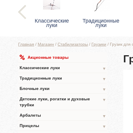
Классические
Традиционные
луки
луки
Главная
/
Магазин
/
Стабилизаторы
/
Грузики
/
Грузик для
Г
Акционные товары
Классические луки
▼
Традиционные луки
▼
Блочные луки
▼
Детские луки, рогатки и духовые
▼
трубки
Арбалеты
▼
Прицелы
▼