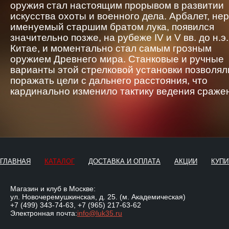
оружия стал настоящим прорывом в развитии
искусства охоты и военного дела. Арбалет, не
именуемый старшим братом лука, появился
значительно позже, на рубеже IV и V вв. до н.э.
Китае, и моментально стал самым грозным
оружием Древнего мира. Станковые и ручные
варианты этой стрелковой установки позволял
поражать цели с дальнего расстояния, что
кардинально изменило тактику ведения сраже
ГЛАВНАЯ
КАТАЛОГ
ДОСТАВКА И ОПЛАТА
АКЦИИ
КУПИ
Магазин и клуб в Москве:
ул. Новочеремушкинская, д. 25. (м. Академическая)
+7 (499) 343-74-63
,
+7 (965) 217-63-62
Электронная почта:
info@luk35.ru