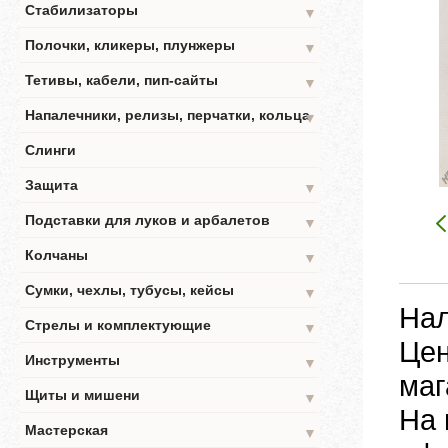
Стабилизаторы
▼
Полочки, кликеры, плунжеры
▼
Тетивы, кабели, пип-сайты
▼
Напалечники, релизы, перчатки, кольца
▼
Слинги
Защита
▼
Подставки для луков и арбалетов
▼
Колчаны
▼
Сумки, чехлы, тубусы, кейсы
▼
Нал
Стрелы и комплектующие
▼
Цен
Инструменты
▼
маг
Щиты и мишени
▼
На 
Мастерская
▼