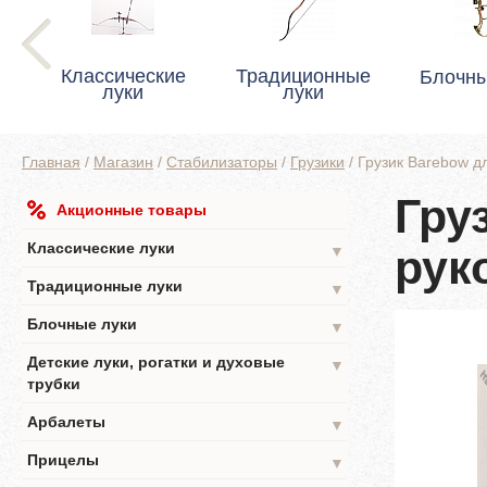
Классические
Традиционные
Блочны
луки
луки
Главная
/
Магазин
/
Стабилизаторы
/
Грузики
/
Грузик Barebow д
Гру
Акционные товары
Классические луки
рук
▼
Традиционные луки
▼
Блочные луки
▼
Детские луки, рогатки и духовые
▼
трубки
Арбалеты
▼
Прицелы
▼