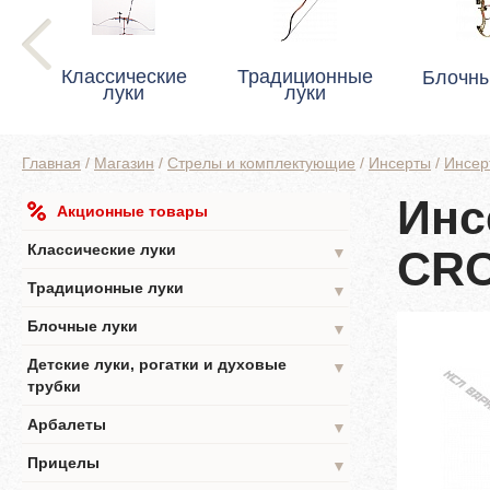
Классические
Традиционные
Блочны
луки
луки
Главная
/
Магазин
/
Стрелы и комплектующие
/
Инсерты
/
Инсер
Инс
Акционные товары
Классические луки
CR
▼
Традиционные луки
▼
Блочные луки
▼
Детские луки, рогатки и духовые
▼
трубки
Арбалеты
▼
Прицелы
▼