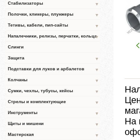
Стабилизаторы
▼
Полочки, кликеры, плунжеры
▼
Тетивы, кабели, пип-сайты
▼
Напалечники, релизы, перчатки, кольца
▼
Слинги
Защита
▼
Подставки для луков и арбалетов
▼
Колчаны
▼
Нал
Сумки, чехлы, тубусы, кейсы
▼
Цен
Стрелы и комплектующие
▼
маг
Инструменты
▼
На 
Щиты и мишени
▼
офо
Мастерская
▼