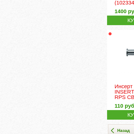
(102334
1400
ру
К
Инсерт
INSER
RPS C
110
руб
К
Назад