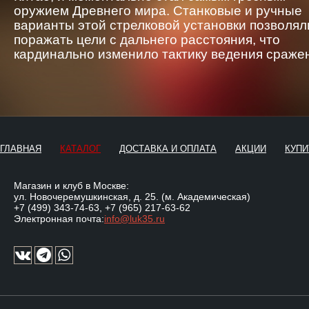
оружием Древнего мира. Станковые и ручные
варианты этой стрелковой установки позволял
поражать цели с дальнего расстояния, что
кардинально изменило тактику ведения сраже
ГЛАВНАЯ
КАТАЛОГ
ДОСТАВКА И ОПЛАТА
АКЦИИ
КУПИ
Магазин и клуб в Москве:
ул. Новочеремушкинская, д. 25. (м. Академическая)
+7 (499) 343-74-63
,
+7 (965) 217-63-62
Электронная почта:
info@luk35.ru