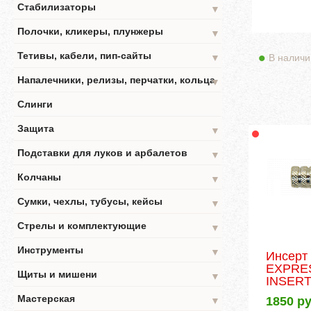
Стабилизаторы
▼
Полочки, кликеры, плунжеры
▼
Тетивы, кабели, пип-сайты
В наличи
▼
Напалечники, релизы, перчатки, кольца
▼
Слинги
Защита
▼
Подставки для луков и арбалетов
▼
Колчаны
▼
Сумки, чехлы, тубусы, кейсы
▼
Стрелы и комплектующие
▼
Инструменты
▼
Инсер
EXPRE
Щиты и мишени
▼
INSER
Мастерская
1850
ру
▼