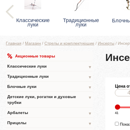
Классические
Традиционные
Блочны
луки
луки
Главная
/
Магазин
/
Стрелы и комплектующие
/
Инсерты
/
Инсер
Инсе
Акционные товары
Классические луки
▼
Традиционные луки
▼
Цена о
Блочные луки
▼
Детские луки, рогатки и духовые
▼
трубки
Арбалеты
41
▼
Прицелы
▼
Показ