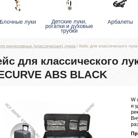
Детские луки,
Блочные луки
Арбалеты
рогатки и духовые
трубки
ля рекурсивных (классических) луков
/
Кейс для классического л
ейс для классического л
ECURVE ABS BLACK
W 
и 
ре
Вн
ра
Пр