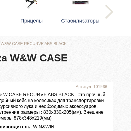
Прицелы
Стабилизаторы
ука W&W CASE RECURVE ABS BLACK
ука W&W CASE
Артикул: 101966
& W CASE RECURVE ABS BLACK - это прочный
удобный кейс на колесиках для транспортировки
курсивного лука и необходимых аксессуаров.
утренние размеры : 830x330x205(мм). Внешние
змеры 878x348x219(мм).
оизводитель:
WIN&WIN