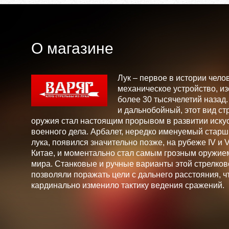
О магазине
Лук – первое в истории чело
механическое устройство, и
более 30 тысячелетий назад
и дальнобойный, этот вид ст
оружия стал настоящим прорывом в развитии искус
военного дела. Арбалет, нередко именуемый стар
лука, появился значительно позже, на рубеже IV и V 
Китае, и моментально стал самым грозным оружие
мира. Станковые и ручные варианты этой стрелков
позволяли поражать цели с дальнего расстояния, ч
кардинально изменило тактику ведения сражений.