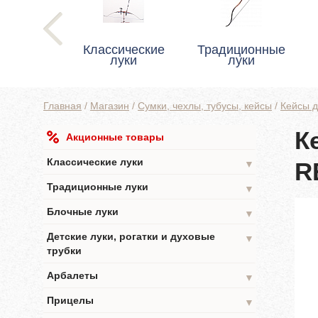
Классические
Традиционные
луки
луки
Главная
/
Магазин
/
Сумки, чехлы, тубусы, кейсы
/
Кейсы д
К
Акционные товары
Классические луки
R
▼
Традиционные луки
▼
Блочные луки
▼
Детские луки, рогатки и духовые
▼
трубки
Арбалеты
▼
Прицелы
▼