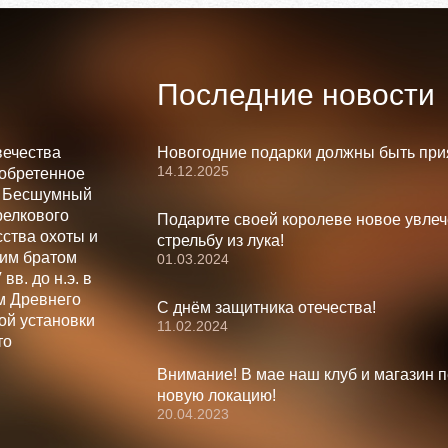
Последние новости
вечества
Новогодние подарки должны быть при
14.12.2025
зобретенное
. Бесшумный
релкового
Подарите своей королеве новое увлеч
ства охоты и
стрельбу из лука!
шим братом
01.03.2024
вв. до н.э. в
м Древнего
С днём защитника отечества!
ой установки
11.02.2024
то
Внимание! В мае наш клуб и магазин 
новую локацию!
20.04.2023