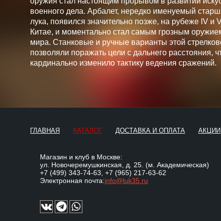
оружия стал настоящим прорывом в развитии искус
военного дела. Арбалет, нередко именуемый стар
лука, появился значительно позже, на рубеже IV и V 
Китае, и моментально стал самым грозным оружие
мира. Станковые и ручные варианты этой стрелков
позволяли поражать цели с дальнего расстояния, ч
кардинально изменило тактику ведения сражений.
ГЛАВНАЯ
КАТАЛОГ
ДОСТАВКА И ОПЛАТА
АКЦИИ
Магазин и клуб в Москве:
ул. Новочеремушкинская, д. 25. (м. Академическая)
+7 (499) 343-74-63
,
+7 (965) 217-63-62
Электронная почта:
info@luk35.ru