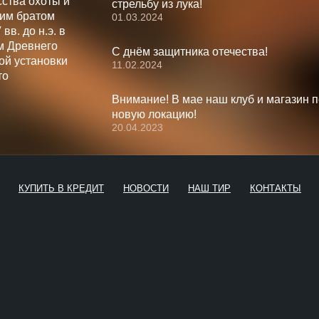
ства охоты и
стрельбу из лука!
шим братом
01.03.2024
вв. до н.э. в
м Древнего
С днём защитника отечества!
ой установки
11.02.2024
то
Внимание! В мае наш клуб и магазин 
новую локацию!
20.04.2023
КУПИТЬ В КРЕДИТ
НОВОСТИ
НАШ ТИР
КОНТАКТЫ