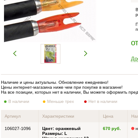
В
р
П
п
о
До
Наличие и цены актуальны. Обновление ежедневно!
Цены интернет-магазина ниже чем при покупке в магазине!
На все позиции, которых нет в наличии, Вы можете оформить пре
В наличии
Меньше трех
Нет в наличии
Артикул
Характеристики
Цена
На
106027-1096
Цвет: оранжевый
670 руб.
н
Размеры: L