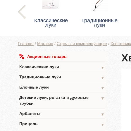
Классические
Традиционные
луки
луки
Главная
/
Магазин
/
Стрелы и комплектующие
/
Хвостовик
Х
Акционные товары
Классические луки
▼
Традиционные луки
▼
Блочные луки
▼
Детские луки, рогатки и духовые
▼
трубки
Арбалеты
▼
Прицелы
▼