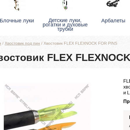
Детские луки,
Блочные луки
Арбалеты
рогатки и духовые
трубки
и
/
Хвостовик под пин
/
Хвостовик FLEX FLEXNOCK FOR PINS
востовик FLEX FLEXNOCK
FL
хв
и L
Пр