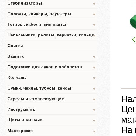
Стабилизаторы
▼
Полочки, кликеры, плунжеры
▼
Тетивы, кабели, пип-сайты
▼
Напалечники, релизы, перчатки, кольца
▼
Слинги
Защита
▼
Подставки для луков и арбалетов
▼
Колчаны
▼
Сумки, чехлы, тубусы, кейсы
▼
Нал
Стрелы и комплектующие
▼
Цен
Инструменты
▼
маг
Щиты и мишени
▼
На 
Мастерская
▼