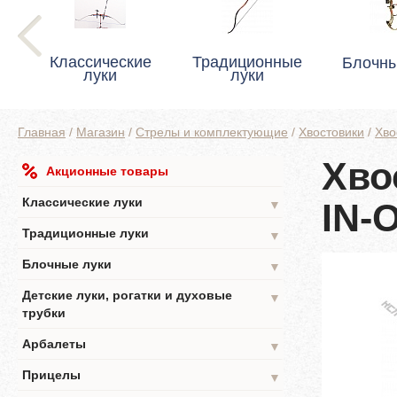
Классические
Традиционные
Блочны
луки
луки
Главная
/
Магазин
/
Стрелы и комплектующие
/
Хвостовики
/
Хво
Хво
Акционные товары
Классические луки
IN-
▼
Традиционные луки
▼
Блочные луки
▼
Детские луки, рогатки и духовые
▼
трубки
Арбалеты
▼
Прицелы
▼