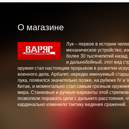
О магазине
Лук – первое в истории чело
механическое устройство, и
более 30 тысячелетий назад
и дальнобойный, этот вид ст
оружия стал настоящим прорывом в развитии искус
военного дела. Арбалет, нередко именуемый стар
лука, появился значительно позже, на рубеже IV и V 
Китае, и моментально стал самым грозным оружие
мира. Станковые и ручные варианты этой стрелков
позволяли поражать цели с дальнего расстояния, ч
кардинально изменило тактику ведения сражений.