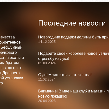
Последние новости
вечества
Новогодние подарки должны быть при
14.12.2025
зобретенное
. Бесшумный
релкового
Подарите своей королеве новое увлеч
ства охоты и
стрельбу из лука!
шим братом
01.03.2024
вв. до н.э. в
м Древнего
С днём защитника отечества!
ой установки
11.02.2024
то
Внимание! В мае наш клуб и магазин 
новую локацию!
20.04.2023