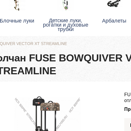
Детские луки,
Блочные луки
Арбалеты
рогатки и духовые
трубки
WQUIVER VECTOR XT STREAMLINE
олчан FUSE BOWQUIVER 
TREAMLINE
FU
от
Пр