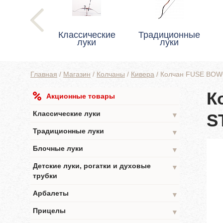
Классические
Традиционные
луки
луки
Главная
/
Магазин
/
Колчаны
/
Кивера
/
Колчан FUSE BO
К
Акционные товары
Классические луки
S
▼
Традиционные луки
▼
Блочные луки
▼
Детские луки, рогатки и духовые
▼
трубки
Арбалеты
▼
Прицелы
▼