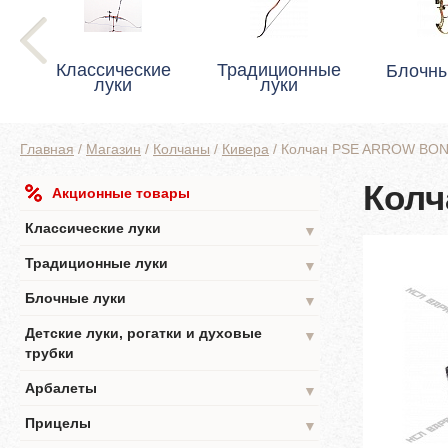
Классические
Традиционные
Блочны
луки
луки
Главная
/
Магазин
/
Колчаны
/
Кивера
/
Колчан PSE ARROW BO
Кол
Акционные товары
Классические луки
▼
Традиционные луки
▼
Блочные луки
▼
Детские луки, рогатки и духовые
▼
трубки
Арбалеты
▼
Прицелы
▼