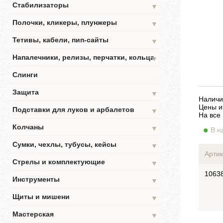
Стабилизаторы
▼
Полочки, кликеры, плунжеры
▼
Тетивы, кабели, пип-сайты
▼
Напалечники, релизы, перчатки, кольца
▼
Слинги
Защита
▼
Наличи
Цены и
Подставки для луков и арбалетов
▼
На все
Колчаны
▼
В н
Сумки, чехлы, тубусы, кейсы
▼
Артик
Стрелы и комплектующие
▼
1063
Инструменты
▼
Щиты и мишени
▼
Мастерская
▼