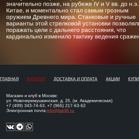
значительно позже, на рубеже IV и V вв. до н.э.
Китае, и моментально стал самым грозным
оружием Древнего мира. Станковые и ручные
варианты этой стрелковой установки позволял
поражать цели с дальнего расстояния, что
кардинально изменило тактику ведения сраже
ГЛАВНАЯ
КАТАЛОГ
ДОСТАВКА И ОПЛАТА
АКЦИИ
КУПИ
Магазин и клуб в Москве:
ул. Новочеремушкинская, д. 25. (м. Академическая)
+7 (499) 343-74-63
,
+7 (965) 217-63-62
Электронная почта:
info@luk35.ru