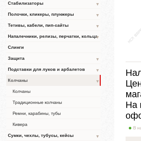
Стабилизаторы
▼
Полочки, кликеры, плунжеры
▼
Тетивы, кабели, пип-сайты
▼
Напалечники, релизы, перчатки, кольца
▼
Слинги
Защита
▼
Подставки для луков и арбалетов
Нал
▼
Колчаны
Цен
▼
Колчаны
маг
На 
Традиционные колчаны
офо
Ремни, карабины, тубы
Кивера
В н
Сумки, чехлы, тубусы, кейсы
▼