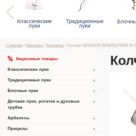
Классические
Традиционные
Блочны
луки
луки
Главная
/
Магазин
/
Колчаны
/
Колчан MISSION BOWQUIVER M-
Кол
Акционные товары
Классические луки
▼
Традиционные луки
▼
Блочные луки
▼
Детские луки, рогатки и духовые
▼
трубки
Арбалеты
▼
Прицелы
▼