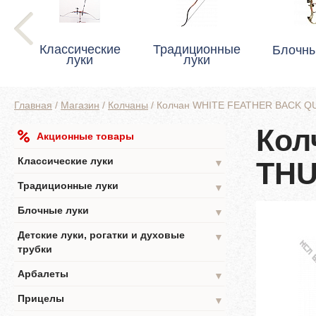
Классические
Традиционные
Блочны
луки
луки
Главная
/
Магазин
/
Колчаны
/
Колчан WHITE FEATHER BACK Q
Кол
Акционные товары
Классические луки
TH
▼
Традиционные луки
▼
Блочные луки
▼
Детские луки, рогатки и духовые
▼
трубки
Арбалеты
▼
Прицелы
▼