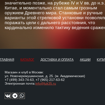
значительно позже, на рубеже IV и V вв. до н.э.
Китае, и моментально стал самым грозным
оружием Древнего мира. Станковые и ручные
варианты этой стрелковой установки позволял
поражать цели с дальнего расстояния, что
кардинально изменило тактику ведения сраже
ГЛАВНАЯ
КАТАЛОГ
ДОСТАВКА И ОПЛАТА
АКЦИИ
КУПИ
Магазин и клуб в Москве:
ул. Новочеремушкинская, д. 25. (м. Академическая)
+7 (499) 343-74-63
,
+7 (965) 217-63-62
Электронная почта:
info@luk35.ru