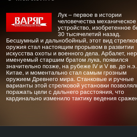
Лук – первое в истории
человечества механическое
устройство, изобретенное 
30 тысячелетий назад.
Бесшумный и дальнобойный, этот вид стрелко
оружия стал настоящим прорывом в развитии
искусства охоты и военного дела. Арбалет, не
именуемый старшим братом лука, появился
значительно позже, на рубеже IV и V вв. до н.э.
Китае, и моментально стал самым грозным
оружием Древнего мира. Станковые и ручные
варианты этой стрелковой установки позволял
поражать цели с дальнего расстояния, что
кардинально изменило тактику ведения сраже