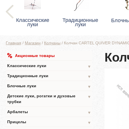
Классические
Традиционные
Блочны
луки
луки
Главная
/
Магазин
/
Колчаны
/
Колчан CARTEL QUIVER DYNAMIC
Кол
Акционные товары
Классические луки
▼
Традиционные луки
▼
Блочные луки
▼
Детские луки, рогатки и духовые
▼
трубки
Арбалеты
▼
Прицелы
▼