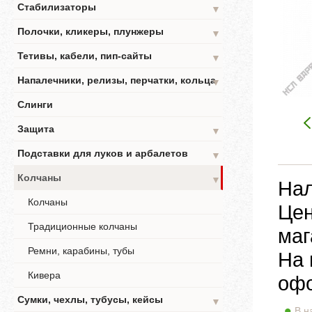
Стабилизаторы
▼
Полочки, кликеры, плунжеры
▼
Тетивы, кабели, пип-сайты
▼
Напалечники, релизы, перчатки, кольца
▼
Слинги
Защита
▼
Подставки для луков и арбалетов
▼
Колчаны
▼
Нал
Колчаны
Цен
Традиционные колчаны
маг
Ремни, карабины, тубы
На 
Кивера
офо
Сумки, чехлы, тубусы, кейсы
▼
В н