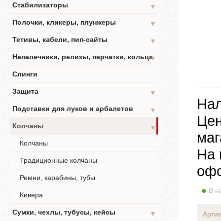
Стабилизаторы
▼
Полочки, кликеры, плунжеры
▼
Тетивы, кабели, пип-сайты
▼
Напалечники, релизы, перчатки, кольца
▼
Слинги
Защита
▼
Нал
Подставки для луков и арбалетов
▼
Цен
Колчаны
▼
маг
Колчаны
На 
Традиционные колчаны
офо
Ремни, карабины, тубы
В н
Кивера
Сумки, чехлы, тубусы, кейсы
▼
Артик