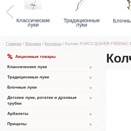
Классические
Традиционные
Блочны
луки
луки
Главная
/
Магазин
/
Колчаны
/
Колчан FIVICS QUIVER FREENIC
Кол
Акционные товары
Классические луки
▼
Традиционные луки
▼
Блочные луки
▼
Детские луки, рогатки и духовые
▼
трубки
Арбалеты
▼
Прицелы
▼