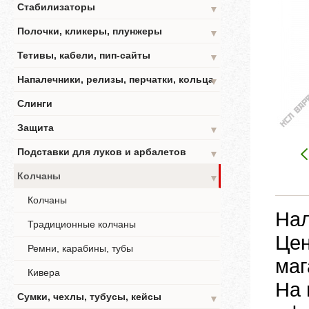
Стабилизаторы
▼
Полочки, кликеры, плунжеры
▼
Тетивы, кабели, пип-сайты
▼
Напалечники, релизы, перчатки, кольца
▼
Слинги
Защита
▼
Подставки для луков и арбалетов
▼
Колчаны
▼
Колчаны
Нал
Традиционные колчаны
Цен
Ремни, карабины, тубы
маг
Кивера
На 
Сумки, чехлы, тубусы, кейсы
▼