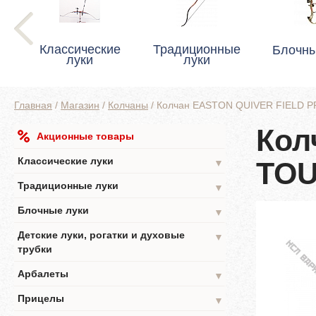
Классические
Традиционные
Блочны
луки
луки
Главная
/
Магазин
/
Колчаны
/
Колчан EASTON QUIVER FIELD 
Кол
Акционные товары
Классические луки
TO
▼
Традиционные луки
▼
Блочные луки
▼
Детские луки, рогатки и духовые
▼
трубки
Арбалеты
▼
Прицелы
▼