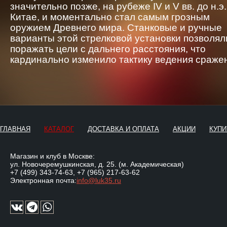
значительно позже, на рубеже IV и V вв. до н.э.
Китае, и моментально стал самым грозным
оружием Древнего мира. Станковые и ручные
варианты этой стрелковой установки позволял
поражать цели с дальнего расстояния, что
кардинально изменило тактику ведения сраже
ГЛАВНАЯ
КАТАЛОГ
ДОСТАВКА И ОПЛАТА
АКЦИИ
КУПИ
Магазин и клуб в Москве:
ул. Новочеремушкинская, д. 25. (м. Академическая)
+7 (499) 343-74-63
,
+7 (965) 217-63-62
Электронная почта:
info@luk35.ru