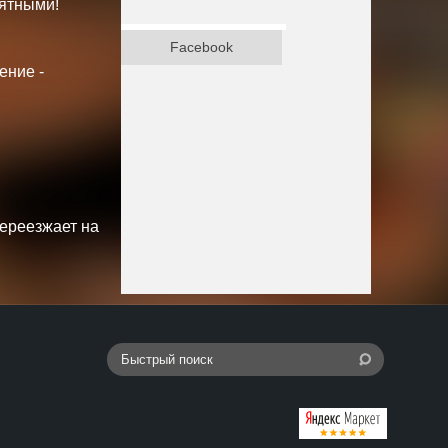
ятными!
ВКонтакте
Facebook
ение -
переезжает на