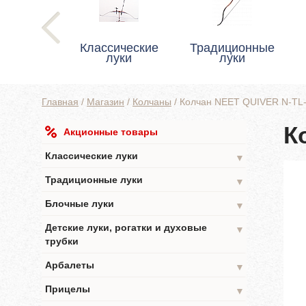
Классические
Традиционные
луки
луки
Главная
/
Магазин
/
Колчаны
/
Колчан NEET QUIVER N-TL
К
Акционные товары
Классические луки
▼
Традиционные луки
▼
Блочные луки
▼
Детские луки, рогатки и духовые
▼
трубки
Арбалеты
▼
Прицелы
▼