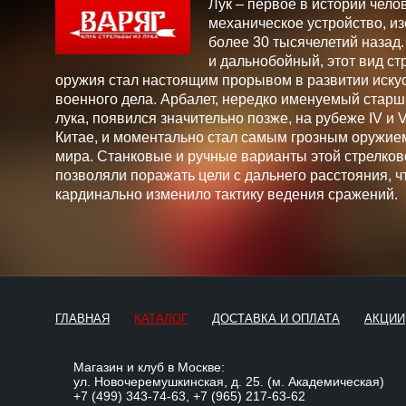
Лук – первое в истории чело
механическое устройство, и
более 30 тысячелетий назад
и дальнобойный, этот вид ст
оружия стал настоящим прорывом в развитии искус
военного дела. Арбалет, нередко именуемый стар
лука, появился значительно позже, на рубеже IV и V 
Китае, и моментально стал самым грозным оружие
мира. Станковые и ручные варианты этой стрелков
позволяли поражать цели с дальнего расстояния, ч
кардинально изменило тактику ведения сражений.
ГЛАВНАЯ
КАТАЛОГ
ДОСТАВКА И ОПЛАТА
АКЦИИ
Магазин и клуб в Москве:
ул. Новочеремушкинская, д. 25. (м. Академическая)
+7 (499) 343-74-63
,
+7 (965) 217-63-62