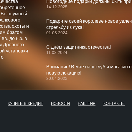
вечества
Новогодние подарки должны быть при
14.12.2025
зобретенное
. Бесшумный
релкового
Подарите своей королеве новое увлеч
ства охоты и
стрельбу из лука!
шим братом
01.03.2024
вв. до н.э. в
м Древнего
С днём защитника отечества!
ой установки
11.02.2024
то
Внимание! В мае наш клуб и магазин 
новую локацию!
20.04.2023
КУПИТЬ В КРЕДИТ
НОВОСТИ
НАШ ТИР
КОНТАКТЫ