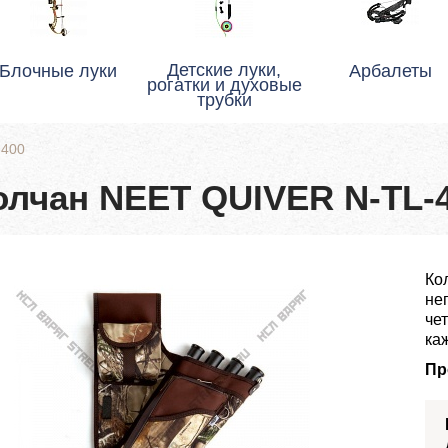
Детские луки,
Блочные луки
Арбалеты
рогатки и духовые
трубки
-400
олчан NEET QUIVER N-TL-
Ко
не
че
ка
Пр