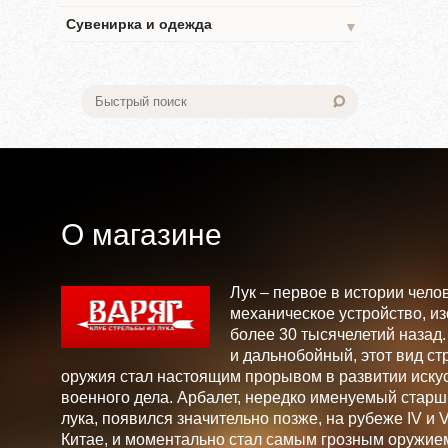
Сувенирка и одежда
▼
О магазине
Лук – первое в истории чело
механическое устройство, и
более 30 тысячелетий назад
и дальнобойный, этот вид ст
оружия стал настоящим прорывом в развитии искус
военного дела. Арбалет, нередко именуемый стар
лука, появился значительно позже, на рубеже IV и V 
Китае, и моментально стал самым грозным оружие