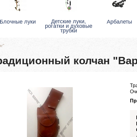
Детские луки,
Блочные луки
Арбалеты
рогатки и духовые
трубки
г"
радиционный колчан "Вар
Тр
Оч
Пр