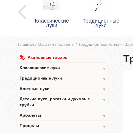
Классические
Традиционные
луки
луки
Главная
/
Магазин
/
Колчаны
/
Традиционный колчан "Варя
Т
Акционные товары
Классические луки
▼
Традиционные луки
▼
Блочные луки
▼
Детские луки, рогатки и духовые
▼
трубки
Арбалеты
▼
Прицелы
▼