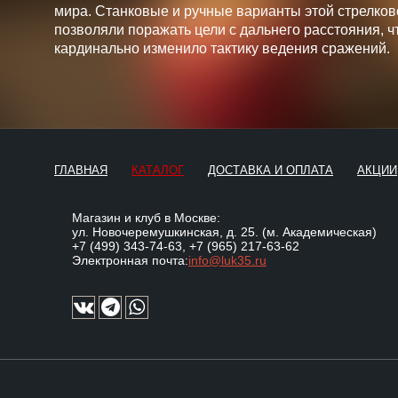
мира. Станковые и ручные варианты этой стрелков
позволяли поражать цели с дальнего расстояния, ч
кардинально изменило тактику ведения сражений.
ГЛАВНАЯ
КАТАЛОГ
ДОСТАВКА И ОПЛАТА
АКЦИИ
Магазин и клуб в Москве:
ул. Новочеремушкинская, д. 25. (м. Академическая)
+7 (499) 343-74-63
,
+7 (965) 217-63-62
Электронная почта:
info@luk35.ru