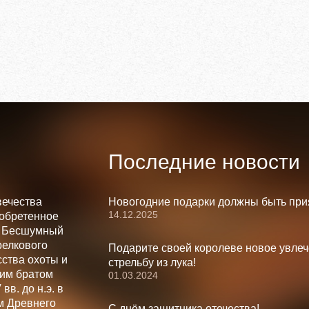
Последние новости
вечества
Новогодние подарки должны быть при
14.12.2025
зобретенное
. Бесшумный
релкового
Подарите своей королеве новое увлеч
ства охоты и
стрельбу из лука!
шим братом
01.03.2024
вв. до н.э. в
м Древнего
С днём защитника отечества!