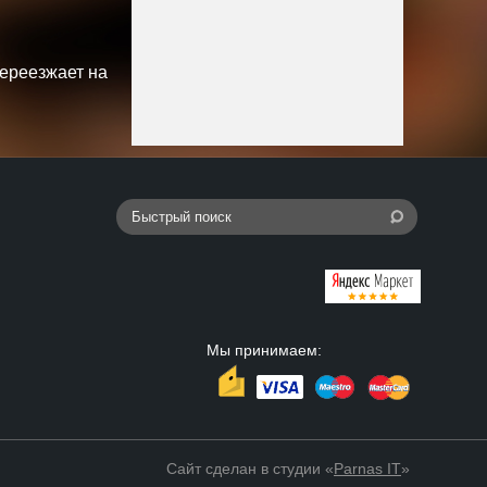
переезжает на
Мы принимаем:
Сайт сделан в студии «
Parnas IT
»