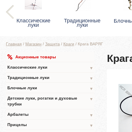
Классические
Традиционные
Блочны
луки
луки
Главная
/
Магазин
/
Защита
/
Краги
/
Крага ВАРЯГ
Краг
Акционные товары
Классические луки
▼
Традиционные луки
▼
Блочные луки
▼
Детские луки, рогатки и духовые
▼
трубки
Арбалеты
▼
Прицелы
▼