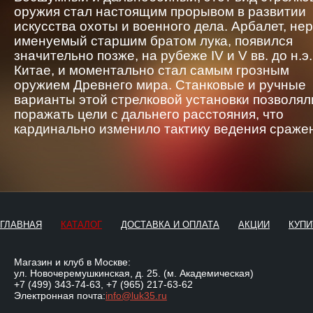
оружия стал настоящим прорывом в развитии
искусства охоты и военного дела. Арбалет, не
именуемый старшим братом лука, появился
значительно позже, на рубеже IV и V вв. до н.э.
Китае, и моментально стал самым грозным
оружием Древнего мира. Станковые и ручные
варианты этой стрелковой установки позволял
поражать цели с дальнего расстояния, что
кардинально изменило тактику ведения сраже
ГЛАВНАЯ
КАТАЛОГ
ДОСТАВКА И ОПЛАТА
АКЦИИ
КУПИ
Магазин и клуб в Москве:
ул. Новочеремушкинская, д. 25. (м. Академическая)
+7 (499) 343-74-63
,
+7 (965) 217-63-62
Электронная почта:
info@luk35.ru