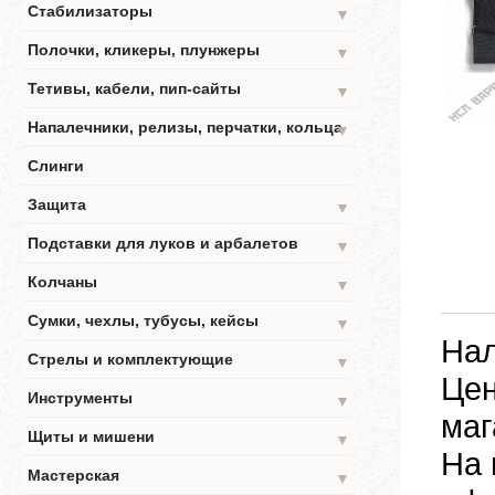
Стабилизаторы
▼
Полочки, кликеры, плунжеры
▼
Тетивы, кабели, пип-сайты
▼
Напалечники, релизы, перчатки, кольца
▼
Слинги
Защита
▼
Подставки для луков и арбалетов
▼
Колчаны
▼
Сумки, чехлы, тубусы, кейсы
▼
Нал
Стрелы и комплектующие
▼
Цен
Инструменты
▼
маг
Щиты и мишени
▼
На 
Мастерская
▼