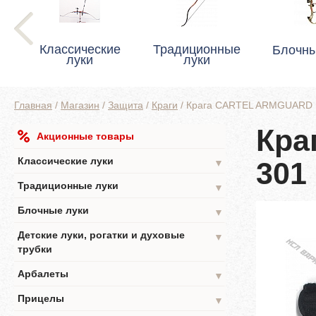
Классические
Традиционные
Блочны
луки
луки
Главная
/
Магазин
/
Защита
/
Краги
/
Крага CARTEL ARMGUARD
Кра
Акционные товары
Классические луки
301
▼
Традиционные луки
▼
Блочные луки
▼
Детские луки, рогатки и духовые
▼
трубки
Арбалеты
▼
Прицелы
▼