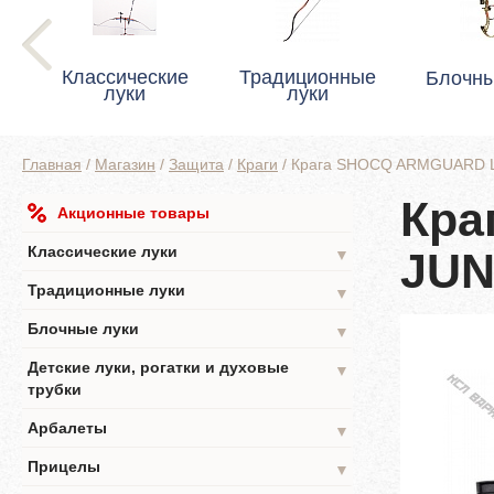
Классические
Традиционные
Блочны
луки
луки
Главная
/
Магазин
/
Защита
/
Краги
/
Крага SHOCQ ARMGUARD 
Кра
Акционные товары
Классические луки
JUN
▼
Традиционные луки
▼
Блочные луки
▼
Детские луки, рогатки и духовые
▼
трубки
Арбалеты
▼
Прицелы
▼