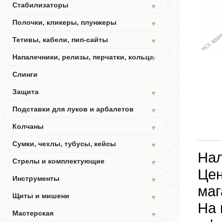
Стабилизаторы
▼
Полочки, кликеры, плунжеры
▼
Тетивы, кабели, пип-сайты
▼
Напалечники, релизы, перчатки, кольца
▼
Слинги
Защита
▼
Подставки для луков и арбалетов
▼
Колчаны
▼
Сумки, чехлы, тубусы, кейсы
▼
Нал
Стрелы и комплектующие
▼
Цен
Инструменты
▼
маг
Щиты и мишени
▼
На 
Мастерская
▼