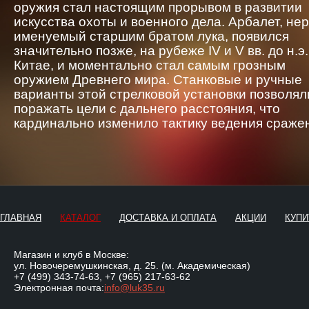
оружия стал настоящим прорывом в развитии
искусства охоты и военного дела. Арбалет, не
именуемый старшим братом лука, появился
значительно позже, на рубеже IV и V вв. до н.э.
Китае, и моментально стал самым грозным
оружием Древнего мира. Станковые и ручные
варианты этой стрелковой установки позволял
поражать цели с дальнего расстояния, что
кардинально изменило тактику ведения сраже
ГЛАВНАЯ
КАТАЛОГ
ДОСТАВКА И ОПЛАТА
АКЦИИ
КУПИ
Магазин и клуб в Москве:
ул. Новочеремушкинская, д. 25. (м. Академическая)
+7 (499) 343-74-63
,
+7 (965) 217-63-62
Электронная почта:
info@luk35.ru