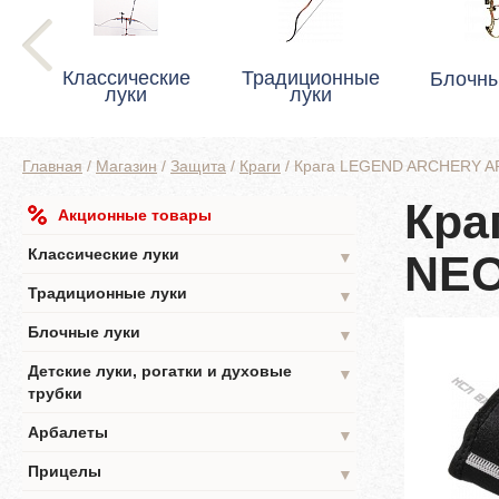
Классические
Традиционные
Блочны
луки
луки
Главная
/
Магазин
/
Защита
/
Краги
/
Крага LEGEND ARCHERY
Кра
Акционные товары
Классические луки
NE
▼
Традиционные луки
▼
Блочные луки
▼
Детские луки, рогатки и духовые
▼
трубки
Арбалеты
▼
Прицелы
▼