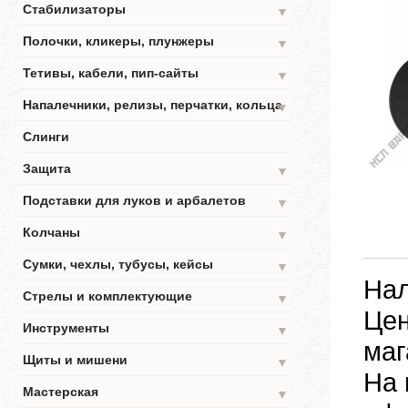
Стабилизаторы
▼
Полочки, кликеры, плунжеры
▼
Тетивы, кабели, пип-сайты
▼
Напалечники, релизы, перчатки, кольца
▼
Слинги
Защита
▼
Подставки для луков и арбалетов
▼
Колчаны
▼
Сумки, чехлы, тубусы, кейсы
▼
Нал
Стрелы и комплектующие
▼
Цен
Инструменты
▼
маг
Щиты и мишени
▼
На 
Мастерская
▼