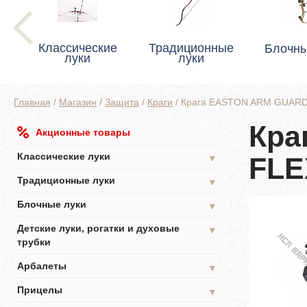
Классические
Традиционные
Блочны
луки
луки
Главная
/
Магазин
/
Защита
/
Краги
/
Крага EASTON ARM GUAR
Кра
Акционные товары
Классические луки
FLE
▼
Традиционные луки
▼
Блочные луки
▼
Детские луки, рогатки и духовые
▼
трубки
Арбалеты
▼
Прицелы
▼