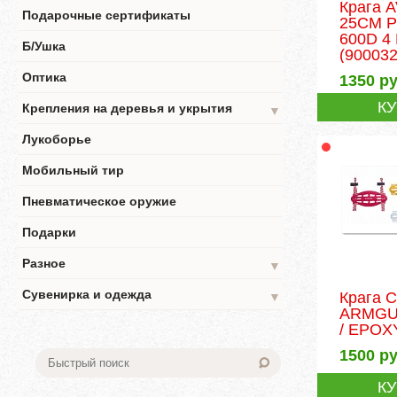
Крага 
Подарочные сертификаты
25CM 
600D 4
Б/Ушка
(900032
Оптика
1350
ру
К
Крепления на деревья и укрытия
▼
Лукоборье
Мобильный тир
Пневматическое оружие
Подарки
Разное
▼
Сувенирка и одежда
Крага 
▼
ARMGU
/ EPOX
1500
ру
К