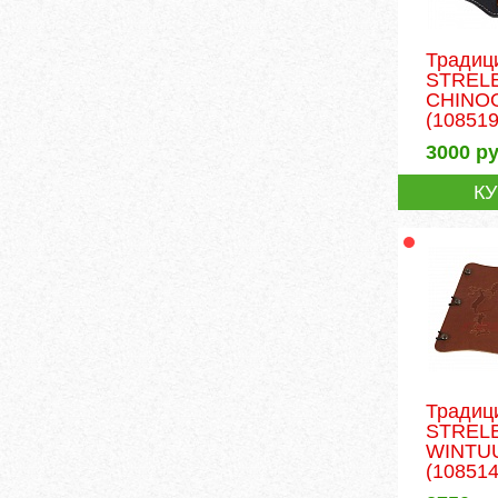
Традиц
STREL
CHINOO
(108519
3000
ру
К
Традиц
STREL
WINTUU
(108514