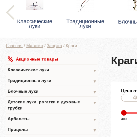
Классические
Традиционные
Блочны
луки
луки
Главная
/
Магазин
/
Защита
/
Краги
Краг
Акционные товары
Классические луки
▼
Традиционные луки
▼
Цена о
Блочные луки
▼
Детские луки, рогатки и духовые
▼
трубки
Арбалеты
400
▼
Прицелы
▼