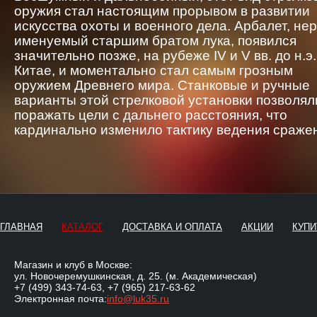
оружия стал настоящим прорывом в развитии
искусства охоты и военного дела. Арбалет, не
именуемый старшим братом лука, появился
значительно позже, на рубеже IV и V вв. до н.э.
Китае, и моментально стал самым грозным
оружием Древнего мира. Станковые и ручные
варианты этой стрелковой установки позволял
поражать цели с дальнего расстояния, что
кардинально изменило тактику ведения сраже
ГЛАВНАЯ
КАТАЛОГ
ДОСТАВКА И ОПЛАТА
АКЦИИ
КУПИ
Магазин и клуб в Москве:
ул. Новочеремушкинская, д. 25. (м. Академическая)
+7 (499) 343-74-63
,
+7 (965) 217-63-62
Электронная почта:
info@luk35.ru