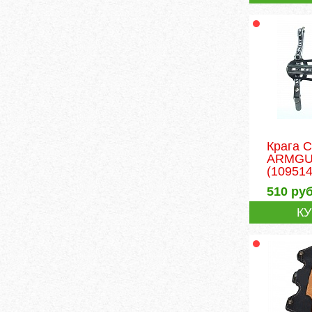
Крага 
ARMGU
(109514
510
руб
К