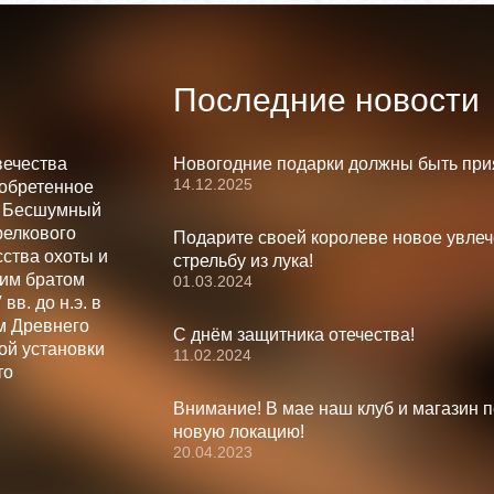
Последние новости
вечества
Новогодние подарки должны быть при
14.12.2025
зобретенное
. Бесшумный
релкового
Подарите своей королеве новое увлеч
ства охоты и
стрельбу из лука!
шим братом
01.03.2024
вв. до н.э. в
м Древнего
С днём защитника отечества!
ой установки
11.02.2024
то
Внимание! В мае наш клуб и магазин 
новую локацию!
20.04.2023