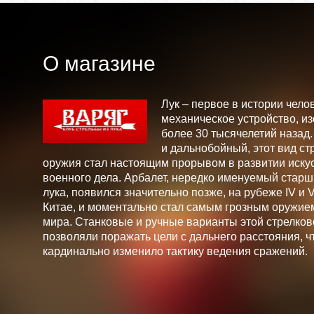
О магазине
Лук – первое в истории чело
механическое устройство, и
более 30 тысячелетий назад
и дальнобойный, этот вид ст
оружия стал настоящим прорывом в развитии искус
военного дела. Арбалет, нередко именуемый стар
лука, появился значительно позже, на рубеже IV и V 
Китае, и моментально стал самым грозным оружие
мира. Станковые и ручные варианты этой стрелков
позволяли поражать цели с дальнего расстояния, ч
кардинально изменило тактику ведения сражений.