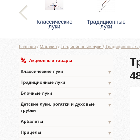
Классические
Традиционные
луки
луки
Главная
/
Магазин
/
Традиционные луки
/
Традиционные 
Т
Акционные товары
Классические луки
4
▼
Традиционные луки
▼
Блочные луки
▼
Детские луки, рогатки и духовые
▼
трубки
Арбалеты
▼
Прицелы
▼