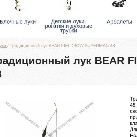
Детские луки,
Блочные луки
Арбалеты
рогатки и духовые
трубки
луки
/
Традиционный лук BEAR FIELDBOW SUPERMAG 48
радиционный лук BEAR 
8
Тр
48 
св
пр
кл
Дли
Ес