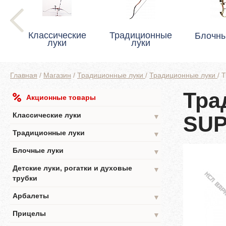
Классические
Традиционные
Блочны
луки
луки
Главная
/
Магазин
/
Традиционные луки
/
Традиционные луки
/
Т
Тра
Акционные товары
Классические луки
SUP
▼
Традиционные луки
▼
Блочные луки
▼
Детские луки, рогатки и духовые
▼
трубки
Арбалеты
▼
Прицелы
▼