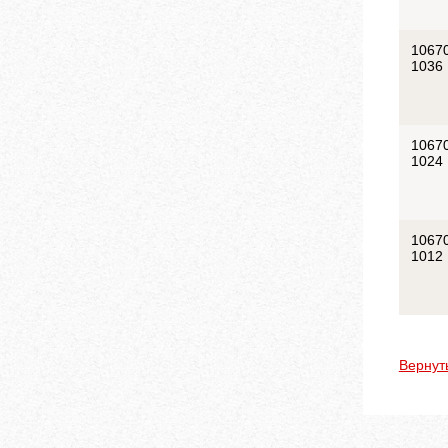
1067
1036
1067
1024
1067
1012
Вернут