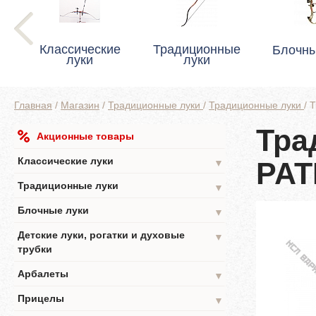
Классические
Традиционные
Блочны
луки
луки
Главная
/
Магазин
/
Традиционные луки
/
Традиционные луки
/
Т
Тра
Акционные товары
Классические луки
PAT
▼
Традиционные луки
▼
Блочные луки
▼
Детские луки, рогатки и духовые
▼
трубки
Арбалеты
▼
Прицелы
▼