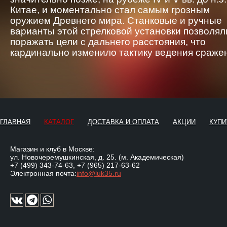
Китае, и моментально стал самым грозным
оружием Древнего мира. Станковые и ручные
варианты этой стрелковой установки позволял
поражать цели с дальнего расстояния, что
кардинально изменило тактику ведения сраже
ГЛАВНАЯ
КАТАЛОГ
ДОСТАВКА И ОПЛАТА
АКЦИИ
КУПИ
Магазин и клуб в Москве:
ул. Новочеремушкинская, д. 25. (м. Академическая)
+7 (499) 343-74-63
,
+7 (965) 217-63-62
Электронная почта:
info@luk35.ru