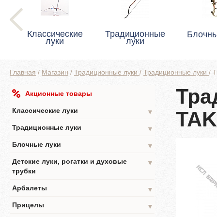
Классические
Традиционные
Блочны
луки
луки
Главная
/
Магазин
/
Традиционные луки
/
Традиционные луки
/
Т
Тра
Акционные товары
Классические луки
TA
▼
Традиционные луки
▼
Блочные луки
▼
Детские луки, рогатки и духовые
▼
трубки
Арбалеты
▼
Прицелы
▼