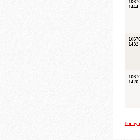
1067
1444
1067
1432
1067
1420
Вернут