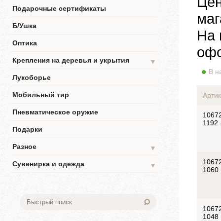
Цен
Подарочные сертификаты
маг
Б/Ушка
На 
Оптика
офо
Крепления на деревья и укрытия
▼
В н
Лукоборье
Мобильный тир
Артик
Пневматическое оружие
1067
1192
Подарки
Разное
▼
1067
Сувенирка и одежда
▼
1060
1067
1048